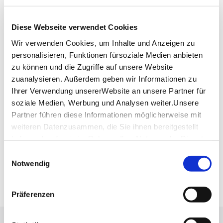
Marktstraße 23
71672 Marbach am Neckar
Diese Webseite verwendet Cookies
Telefon:
+49 (0)7144 10 20
Wir verwenden Cookies, um Inhalte und Anzeigen zu
Mail:
touristik@schillerstadt-marbach.de
personalisieren, Funktionen fürsoziale Medien anbieten
Website:
www.schillerstadt-marbach.de
zu können und die Zugriffe auf unsere Website
zuanalysieren. Außerdem geben wir Informationen zu
Ihrer Verwendung unsererWebsite an unsere Partner für
Planen Sie Ihre Anreise
soziale Medien, Werbung und Analysen weiter.Unsere
Verkehrs- und Tarifverbund Stuttgart GmbH
Partner führen diese Informationen möglicherweise mit
Fahrplanauskunft des VVS
weiteren Datenzusammen, die Sie ihnen bereitgestellt
Deutsche Bahn AG
haben oder die sie im Rahmen IhrerNutzung der Dienste
Fahrplanauskunft der DB
gesammelt haben.
Einwilligungsauswahl
Impressum
|
Datenschutzerklärung
Notwendig
Google Maps
Google Maps Route
Präferenzen