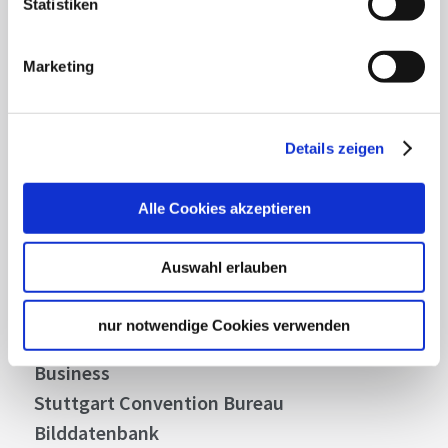
Statistiken
Lassen Sie sich inspirieren!
Mit unserem Newsletter bleiben Sie zu Events,
Marketing
Highlights und aktuellen Angeboten in
Stuttgart und Region immer up-to-date.
Details zeigen
Abonnieren
Alle Cookies akzeptieren
Auswahl erlauben
Über uns
Stellenangebote
nur notwendige Cookies verwenden
Presse
Business
Stuttgart Convention Bureau
Bilddatenbank