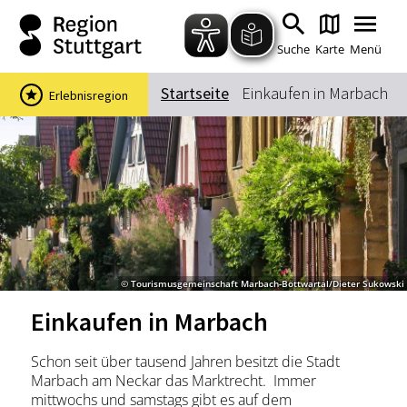
Zum Hauptinhalt springen
Zur Suche springen
Zur Hauptnavigation
Zum Footer springen
Suche
Karte
Menü
Startseite
Einkaufen in Marbach
Erlebnisregion
Suchbegriff
Das könnte Sie interessieren
Stadtführungen
Events & Tickets
Ausflugsziele
Erlebnisse
© Tourismusgemeinschaft Marbach-Bottwartal/Dieter Sukowski
Wein
Radfahren
Einkaufen in Marbach
Wandern
Schon seit über tausend Jahren besitzt die Stadt
Marbach am Neckar das Marktrecht. Immer
mittwochs und samstags gibt es auf dem