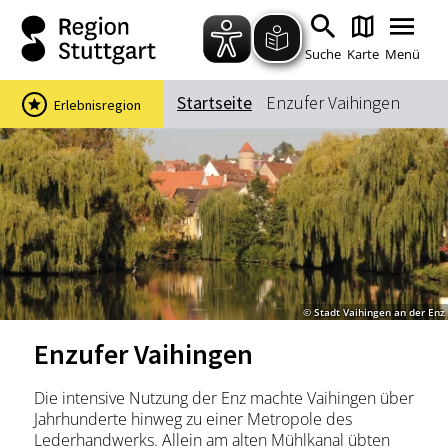
Zum Hauptinhalt springen
Zur Suche springen
Zur Hauptnavigation
Zum Footer springen
Suche
Karte
Menü
Startseite
Enzufer Vaihingen
Erlebnisregion
Suchbegriff
Das könnte Sie interessieren
Stadtführungen
Events & Tickets
Ausflugsziele
Erlebnisse
© Stadt Vaihingen an der Enz
Wein
Radfahren
Enzufer Vaihingen
Wandern
Die intensive Nutzung der Enz machte Vaihingen über
Jahrhunderte hinweg zu einer Metropole des
Lederhandwerks. Allein am alten Mühlkanal übten