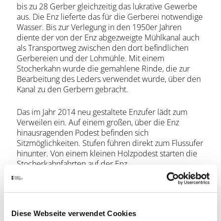
bis zu 28 Gerber gleichzeitig das lukrative Gewerbe
aus. Die Enz lieferte das für die Gerberei notwendige
Wasser. Bis zur Verlegung in den 1950er Jahren
diente der von der Enz abgezweigte Mühlkanal auch
als Transportweg zwischen den dort befindlichen
Gerbereien und der Lohmühle. Mit einem
Stocherkahn wurde die gemahlene Rinde, die zur
Bearbeitung des Leders verwendet wurde, über den
Kanal zu den Gerbern gebracht.
Das im Jahr 2014 neu gestaltete Enzufer lädt zum
Verweilen ein. Auf einem großen, über die Enz
hinausragenden Podest befinden sich
Sitzmöglichkeiten. Stufen führen direkt zum Flussufer
hinunter. Von einem kleinen Holzpodest starten die
Stocherkahnfahrten auf der Enz.
Lage & Kontakt
Enzufer Vaihingen
71665 Vaihingen an der Enz
Diese Webseite verwendet Cookies