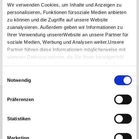
Wir verwenden Cookies, um Inhalte und Anzeigen zu
personalisieren, Funktionen fürsoziale Medien anbieten
Planen Sie Ihre Anreise
zu können und die Zugriffe auf unsere Website
Verkehrs- und Tarifverbund Stuttgart GmbH
zuanalysieren. Außerdem geben wir Informationen zu
Fahrplanauskunft des VVS
Ihrer Verwendung unsererWebsite an unsere Partner für
soziale Medien, Werbung und Analysen weiter.Unsere
Deutsche Bahn AG
Fahrplanauskunft der DB
Partner führen diese Informationen möglicherweise mit
weiteren Datenzusammen, die Sie ihnen bereitgestellt
Google Maps
haben oder die sie im Rahmen IhrerNutzung der Dienste
Google Maps Route
gesammelt haben.
Einwilligungsauswahl
Impressum
|
Datenschutzerklärung
Notwendig
Lassen Sie sich inspirieren!
Präferenzen
Mit unserem Newsletter bleiben Sie zu Events,
Statistiken
Highlights und aktuellen Angeboten in
Stuttgart und Region immer up-to-date.
Marketing