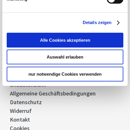
Abonnieren
Details zeigen
Über uns
Alle Cookies akzeptieren
Stellenangebote
Auswahl erlauben
Presse
Business
nur notwendige Cookies verwenden
Stuttgart Convention Bureau
Bilddatenbank
Allgemeine Geschäftsbedingungen
Datenschutz
Widerruf
Kontakt
Cookies