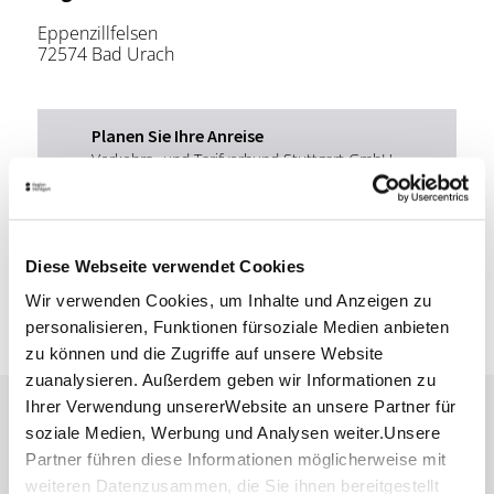
Eppenzillfelsen
72574 Bad Urach
Planen Sie Ihre Anreise
Verkehrs- und Tarifverbund Stuttgart GmbH
Fahrplanauskunft des VVS
Deutsche Bahn AG
Fahrplanauskunft der DB
Diese Webseite verwendet Cookies
Google Maps
Wir verwenden Cookies, um Inhalte und Anzeigen zu
Google Maps Route
personalisieren, Funktionen fürsoziale Medien anbieten
zu können und die Zugriffe auf unsere Website
zuanalysieren. Außerdem geben wir Informationen zu
Ihrer Verwendung unsererWebsite an unsere Partner für
Lassen Sie sich inspirieren!
soziale Medien, Werbung und Analysen weiter.Unsere
Partner führen diese Informationen möglicherweise mit
Mit unserem Newsletter bleiben Sie zu Events,
weiteren Datenzusammen, die Sie ihnen bereitgestellt