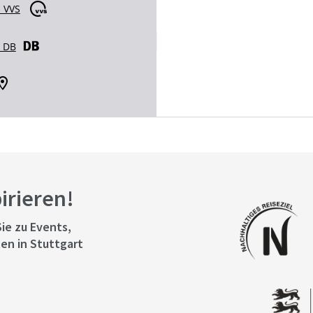
 VVS
r DB
pirieren!
ie zu Events,
en in Stuttgart