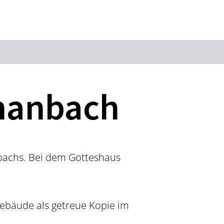
Suchbegriff
chanbach
Das könnte Sie interessieren
Stadtführungen
Events & Tickets
Ausflugsziele
Erlebnisse
bachs. Bei dem Gotteshaus
Wein
Radfahren
Wandern
 Gebäude als getreue Kopie im