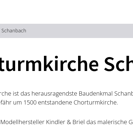
Zum Hauptinhalt springen
Zur Suche springen
Zur Hauptnavigation
Zum Footer springen
e Schanbach
rturmkirche S
irche ist das herausragendste Baudenkmal Schan
efähr um 1500 entstandene Chorturmkirche.
e Modellhersteller Kindler & Briel das malerische