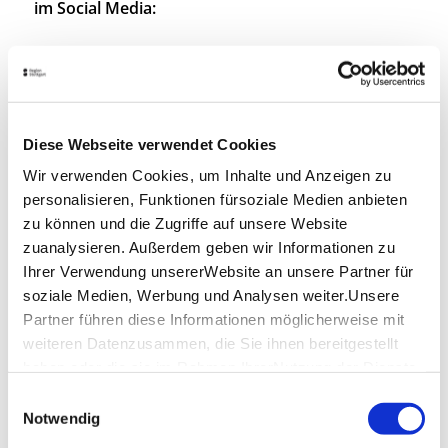
im Social Media:
Facebook
Instagram
Twitter
Diese Webseite verwendet Cookies
Wir verwenden Cookies, um Inhalte und Anzeigen zu
Lage & Kontakt
personalisieren, Funktionen fürsoziale Medien anbieten
zu können und die Zugriffe auf unsere Website
Rathaus Kirchheim
Marktstraße 14
zuanalysieren. Außerdem geben wir Informationen zu
73230 Kirchheim unter Teck
Ihrer Verwendung unsererWebsite an unsere Partner für
soziale Medien, Werbung und Analysen weiter.Unsere
Telefon:
+49 (0) 7021 502 555
Partner führen diese Informationen möglicherweise mit
weiteren Datenzusammen, die Sie ihnen bereitgestellt
haben oder die sie im Rahmen IhrerNutzung der Dienste
Planen Sie Ihre Anreise
gesammelt haben.
Verkehrs- und Tarifverbund Stuttgart GmbH
Einwilligungsauswahl
Impressum
|
Datenschutzerklärung
Notwendig
Fahrplanauskunft des VVS