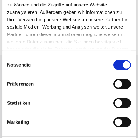
Fahrplanauskunft des VVS
zu können und die Zugriffe auf unsere Website
zuanalysieren. Außerdem geben wir Informationen zu
Deutsche Bahn AG
Fahrplanauskunft der DB
Ihrer Verwendung unsererWebsite an unsere Partner für
soziale Medien, Werbung und Analysen weiter.Unsere
Google Maps
Partner führen diese Informationen möglicherweise mit
Google Maps Route
weiteren Datenzusammen, die Sie ihnen bereitgestellt
haben oder die sie im Rahmen IhrerNutzung der Dienste
gesammelt haben.
Einwilligungsauswahl
Impressum
|
Datenschutzerklärung
Notwendig
Lassen Sie sich inspirieren!
Mit unserem Newsletter bleiben Sie zu Events,
Präferenzen
Highlights und aktuellen Angeboten in
Stuttgart und Region immer up-to-date.
Statistiken
Abonnieren
Marketing