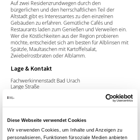
Auf zwei Residenzrundwegen durch den
bürgerlichen und den herrschaftlichen Teil der
Altstadt gibt es Interessantes zu den einzelnen
Gebäuden zu erfahren. Gemütliche Cafés und
Restaurants laden zum Genießen und Verweilen ein.
Wer die Köstlichkeiten aus der Region probieren
möchte, entscheidet sich am besten für Alblinsen mit
Spätzle, Maultaschen mit Kartoffelsalat,
Zwiebelrostbraten oder Alblamm.
Lage & Kontakt
Fachwerkinnenstadt Bad Urach
Lange Straße
72574 Bad Urach
Website:
www.badurach-tourismus.de
Diese Webseite verwendet Cookies
Planen Sie Ihre Anreise
Wir verwenden Cookies, um Inhalte und Anzeigen zu
Verkehrs- und Tarifverbund Stuttgart GmbH
personalisieren, Funktionen fürsoziale Medien anbieten