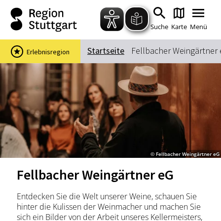
Zum Hauptinhalt springen
Zur Suche springen
Zur Hauptnavigation
Zum Footer springen
Suche
Karte
Menü
Startseite
Fellbacher Weingärtner
Erlebnisregion
Suchbegriff
Das könnte Sie interessieren
Stadtführungen
Events & Tickets
Ausflugsziele
Erlebnisse
© Fellbacher Weingärtner eG
Wein
Radfahren
Fellbacher Weingärtner eG
Wandern
Entdecken Sie die Welt unserer Weine, schauen Sie
hinter die Kulissen der Weinmacher und machen Sie
sich ein Bilder von der Arbeit unseres Kellermeisters,