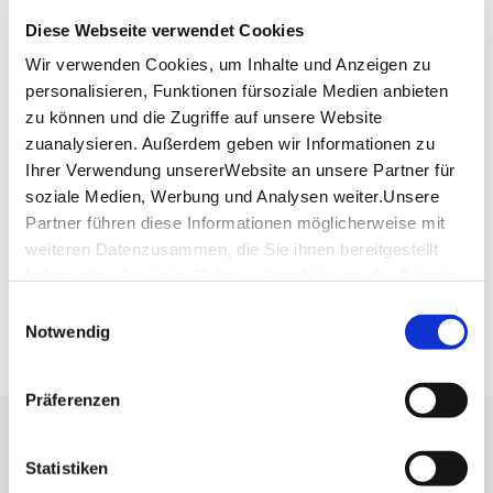
Telefon:
+49(0)711 578803-0
Diese Webseite verwendet Cookies
Mail:
info@fellbacher-weine.de
Wir verwenden Cookies, um Inhalte und Anzeigen zu
Website:
www.fellbacher-weine.de
personalisieren, Funktionen fürsoziale Medien anbieten
zu können und die Zugriffe auf unsere Website
zuanalysieren. Außerdem geben wir Informationen zu
Planen Sie Ihre Anreise
Ihrer Verwendung unsererWebsite an unsere Partner für
Verkehrs- und Tarifverbund Stuttgart GmbH
soziale Medien, Werbung und Analysen weiter.Unsere
Fahrplanauskunft des VVS
Partner führen diese Informationen möglicherweise mit
Deutsche Bahn AG
weiteren Datenzusammen, die Sie ihnen bereitgestellt
Fahrplanauskunft der DB
haben oder die sie im Rahmen IhrerNutzung der Dienste
gesammelt haben.
Google Maps
Einwilligungsauswahl
Impressum
|
Datenschutzerklärung
Google Maps Route
Notwendig
Präferenzen
Lassen Sie sich inspirieren!
Statistiken
Mit unserem Newsletter bleiben Sie zu Events,