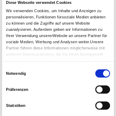
Diese Webseite verwendet Cookies
Sonderöffnungszeiten
Wir verwenden Cookies, um Inhalte und Anzeigen zu
personalisieren, Funktionen fürsoziale Medien anbieten
Freitag, 7. August 2026
09:00 - 20:00
zu können und die Zugriffe auf unsere Website
Sonntag, 9. August 2026
09:00 - 21:00
zuanalysieren. Außerdem geben wir Informationen zu
Ihrer Verwendung unsererWebsite an unsere Partner für
Samstag, 8. August 2026
09:00 - 21:00
soziale Medien, Werbung und Analysen weiter.Unsere
Partner führen diese Informationen möglicherweise mit
Montag, 10. August 2026
09:00 - 20:00
weiteren Datenzusammen, die Sie ihnen bereitgestellt
haben oder die sie im Rahmen IhrerNutzung der Dienste
Dienstag, 11. August 2026
09:00 - 20:00
gesammelt haben.
Einwilligungsauswahl
Impressum
|
Datenschutzerklärung
Notwendig
Öffnungszeiten von Google
Lage & Kontakt
Präferenzen
Freibad Trauzenbachtal
Rudi-Gehring-Straße 26
Statistiken
71540 Murrhardt