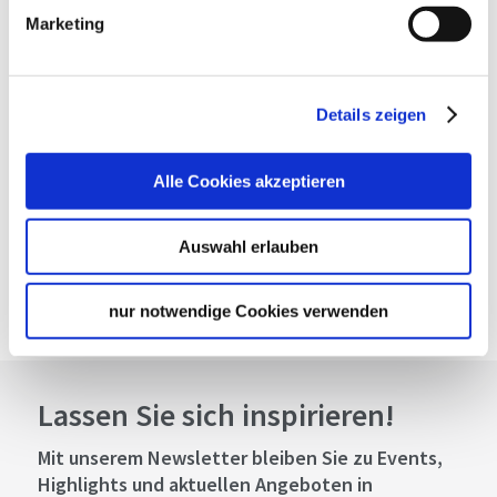
Telefon:
+49 (0)7192 52 08
Marketing
Website:
www.freibad-murrhardt.de
Details zeigen
Planen Sie Ihre Anreise
Verkehrs- und Tarifverbund Stuttgart GmbH
Fahrplanauskunft des VVS
Alle Cookies akzeptieren
Deutsche Bahn AG
Fahrplanauskunft der DB
Auswahl erlauben
Google Maps
Google Maps Route
nur notwendige Cookies verwenden
Lassen Sie sich inspirieren!
Mit unserem Newsletter bleiben Sie zu Events,
Highlights und aktuellen Angeboten in