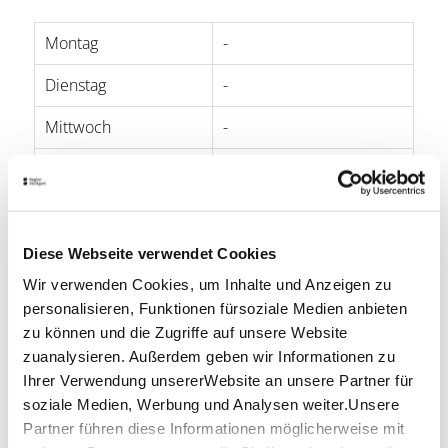
Montag
-
Dienstag
-
Mittwoch
-
Donnerstag
-
Freitag
-
Samstag
13:00 - 17:00
Diese Webseite verwendet Cookies
Wir verwenden Cookies, um Inhalte und Anzeigen zu
Sonntag
13:00 - 17:00
personalisieren, Funktionen fürsoziale Medien anbieten
zu können und die Zugriffe auf unsere Website
Lage & Kontakt
zuanalysieren. Außerdem geben wir Informationen zu
Ihrer Verwendung unsererWebsite an unsere Partner für
Fritz und Hildegard Ruoff Stiftung
Schellingstraße 12
soziale Medien, Werbung und Analysen weiter.Unsere
72622 Nürtingen
Partner führen diese Informationen möglicherweise mit