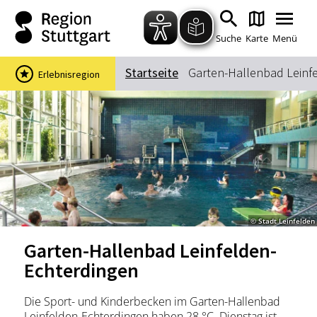
Zum Hauptinhalt springen
Zur Suche springen
Zur Hauptnavigation
Zum Footer springen
Suche
Karte
Menü
Startseite
Garten-Hallenbad Leinf
Erlebnisregion
Suchbegriff
Das könnte Sie interessieren
Stadtführungen
Events & Tickets
Ausflugsziele
Erlebnisse
© Stadt Leinfelden
Wein
Radfahren
Garten-Hallenbad Leinfelden-
Wandern
Echterdingen
Die Sport- und Kinderbecken im Garten-Hallenbad
Leinfelden-Echterdingen haben 28 °C. Dienstag ist