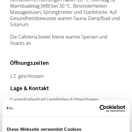
Warmbadetag (WB) bei 30 °C. Besonderheiten:
Massagedüsen, Sprungbretter und Startblöcke. Auf
Gesundheitsbewusste warten Sauna, Dampfbad und
Solarium.
Die Cafeteria bietet kleine warme Speisen und
Snacks an.
Öffnungszeiten
z.Z. geschlossen
Lage & Kontakt
Gartenhallenbad Leinfelden-Echterdingen
Stuttgarter Straße 76
70771 Leinfelden-Echterdingen
Telefon:
+49 (0)711 160 02 61
Diese Webseite verwendet Cookies
Website:
www.leinfelden-echterdingen.de