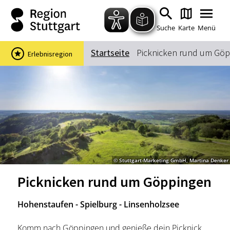
Zum Hauptinhalt springen
Zur Suche springen
Zur Hauptnavigation
Zum Footer springen
Suche
Karte
Menü
Startseite
Picknicken rund um Gö
Erlebnisregion
Suchbegriff
Das könnte Sie interessieren
Stadtführungen
Events & Tickets
Ausflugsziele
Erlebnisse
© Stuttgart-Marketing GmbH, Martina Denker
Wein
Radfahren
Picknicken rund um Göppingen
Wandern
Hohenstaufen - Spielburg - Linsenholzsee
Komm nach Göppingen und genieße dein Picknick