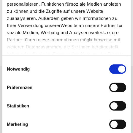
Planen Sie Ihre Anreise
personalisieren, Funktionen fürsoziale Medien anbieten
Verkehrs- und Tarifverbund Stuttgart GmbH
zu können und die Zugriffe auf unsere Website
Fahrplanauskunft des VVS
zuanalysieren. Außerdem geben wir Informationen zu
Deutsche Bahn AG
Ihrer Verwendung unsererWebsite an unsere Partner für
Fahrplanauskunft der DB
soziale Medien, Werbung und Analysen weiter.Unsere
Partner führen diese Informationen möglicherweise mit
Google Maps
weiteren Datenzusammen, die Sie ihnen bereitgestellt
Google Maps Route
haben oder die sie im Rahmen IhrerNutzung der Dienste
gesammelt haben.
Einwilligungsauswahl
Impressum
|
Datenschutzerklärung
Notwendig
Lassen Sie sich inspirieren!
Präferenzen
Mit unserem Newsletter bleiben Sie zu Events,
Highlights und aktuellen Angeboten in
Stuttgart und Region immer up-to-date.
Statistiken
Marketing
Abonnieren