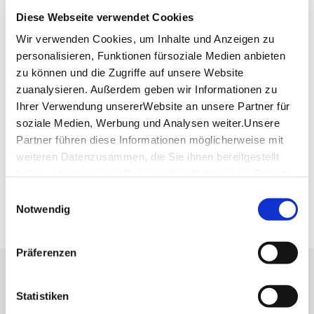
Lage & Kontakt
Diese Webseite verwendet Cookies
Goldbachanlage Sindelfingen
Wir verwenden Cookies, um Inhalte und Anzeigen zu
71065 Sindelfingen
personalisieren, Funktionen fürsoziale Medien anbieten
zu können und die Zugriffe auf unsere Website
zuanalysieren. Außerdem geben wir Informationen zu
Planen Sie Ihre Anreise
Ihrer Verwendung unsererWebsite an unsere Partner für
Verkehrs- und Tarifverbund Stuttgart GmbH
soziale Medien, Werbung und Analysen weiter.Unsere
Fahrplanauskunft des VVS
Partner führen diese Informationen möglicherweise mit
Deutsche Bahn AG
weiteren Datenzusammen, die Sie ihnen bereitgestellt
Fahrplanauskunft der DB
haben oder die sie im Rahmen IhrerNutzung der Dienste
Google Maps
gesammelt haben.
Einwilligungsauswahl
Google Maps Route
Impressum
|
Datenschutzerklärung
Notwendig
Präferenzen
Lassen Sie sich inspirieren!
Statistiken
Mit unserem Newsletter bleiben Sie zu Events,