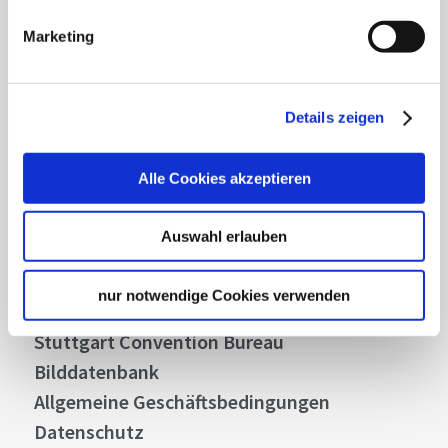
Highlights und aktuellen Angeboten in
Marketing
Stuttgart und Region immer up-to-date.
Abonnieren
Details zeigen
Alle Cookies akzeptieren
Über uns
Auswahl erlauben
Stellenangebote
Presse
nur notwendige Cookies verwenden
Business
Stuttgart Convention Bureau
Bilddatenbank
Allgemeine Geschäftsbedingungen
Datenschutz