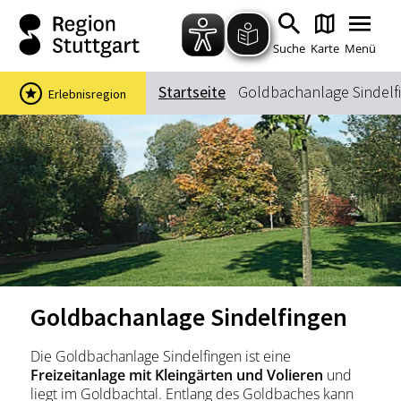
Zum Hauptinhalt springen
Zur Suche springen
Zur Hauptnavigation
Zum Footer springen
Suche
Karte
Menü
Startseite
Goldbachanlage Sindelf
Erlebnisregion
Suchbegriff
Das könnte Sie interessieren
Stadtführungen
Events & Tickets
Ausflugsziele
Erlebnisse
Wein
Radfahren
Goldbachanlage Sindelfingen
Wandern
Die Goldbachanlage Sindelfingen ist eine
Freizeitanlage mit Kleingärten und Volieren
und
liegt im Goldbachtal. Entlang des Goldbaches kann