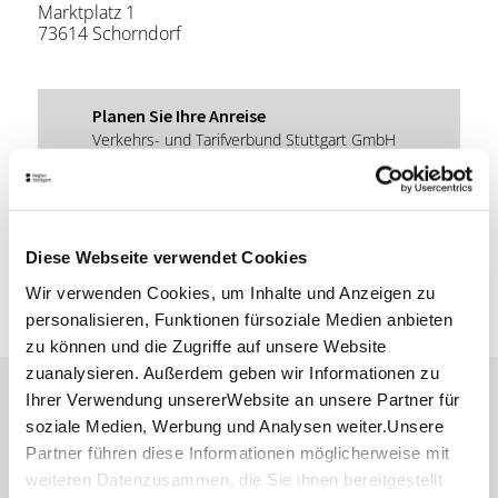
Marktplatz 1
73614 Schorndorf
Planen Sie Ihre Anreise
Verkehrs- und Tarifverbund Stuttgart GmbH
Fahrplanauskunft des VVS
Deutsche Bahn AG
Fahrplanauskunft der DB
Diese Webseite verwendet Cookies
Google Maps
Google Maps Route
Wir verwenden Cookies, um Inhalte und Anzeigen zu
personalisieren, Funktionen fürsoziale Medien anbieten
zu können und die Zugriffe auf unsere Website
zuanalysieren. Außerdem geben wir Informationen zu
Ihrer Verwendung unsererWebsite an unsere Partner für
Lassen Sie sich inspirieren!
soziale Medien, Werbung und Analysen weiter.Unsere
Mit unserem Newsletter bleiben Sie zu Events,
Partner führen diese Informationen möglicherweise mit
Highlights und aktuellen Angeboten in
weiteren Datenzusammen, die Sie ihnen bereitgestellt