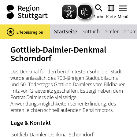
Zum Hauptinhalt springen
Zur Suche springen
Zur Hauptnavigation
Zum Footer springen
Suche
Karte
Menü
Startseite
Gottlieb-Daimler-Denkm
Erlebnisregion
Suchbegriff
Gottlieb-Daimler-Denkmal
Schorndorf
Das könnte Sie interessieren
Das Denkmal für den berühmtesten Sohn der Stadt
wurde anlässlich des 700-jährigen Stadtjubiläums
Stadtführungen
Events & Tickets
und 50. Todestages Gottlieb Daimlers vom Bildhauer
Ausflugsziele
Erlebnisse
Fritz von Graevenitz geschaffen. Es zeigt neben dem
Porträt Daimlers die vielseitige
Wein
Radfahren
Anwendungsmöglichkeiten seiner Erfindung, des
Wandern
ersten leichten schnelllaufenden Benzinmotors.
Lage & Kontakt
Gottlieb-Daimler-Denkmal Schorndorf