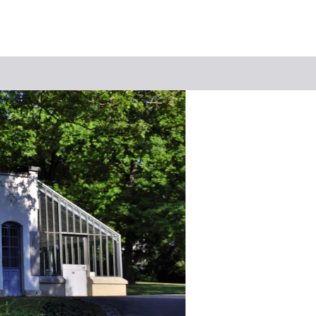
Suchbegriff
Das könnte Sie interessieren
Stadtführungen
Events & Tickets
Ausflugsziele
Erlebnisse
Wein
Radfahren
Wandern