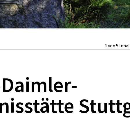
1
von 5 Inha
-Daimler-
isstätte Stutt