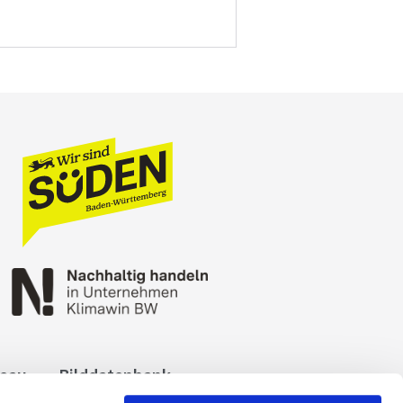
reau
Bilddatenbank