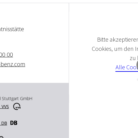
tnisstätte
Bitte akzeptieren
Cookies, um den In
 00 00
zu
-benz.com
Alle Coo
d Stuttgart GmbH
 VVS
r DB