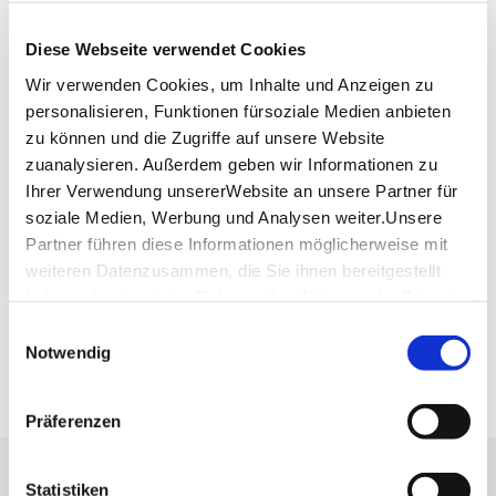
71522 Backnang
Telefon:
+49 (0)7191 894 477
Diese Webseite verwendet Cookies
Mail:
galerie-der-stadt@backnang.de
Wir verwenden Cookies, um Inhalte und Anzeigen zu
personalisieren, Funktionen fürsoziale Medien anbieten
Website:
www.galerie-der-stadt-backnang.de
zu können und die Zugriffe auf unsere Website
zuanalysieren. Außerdem geben wir Informationen zu
Ihrer Verwendung unsererWebsite an unsere Partner für
Planen Sie Ihre Anreise
soziale Medien, Werbung und Analysen weiter.Unsere
Verkehrs- und Tarifverbund Stuttgart GmbH
Partner führen diese Informationen möglicherweise mit
Fahrplanauskunft des VVS
weiteren Datenzusammen, die Sie ihnen bereitgestellt
Deutsche Bahn AG
haben oder die sie im Rahmen IhrerNutzung der Dienste
Fahrplanauskunft der DB
gesammelt haben.
Einwilligungsauswahl
Google Maps
Impressum
|
Datenschutzerklärung
Notwendig
Google Maps Route
Präferenzen
Lassen Sie sich inspirieren!
Statistiken