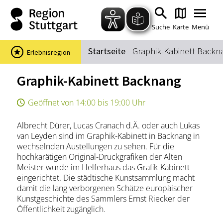
Zum Hauptinhalt springen
Zur Suche springen
Zur Hauptnavigation
Zum Footer springen
Suche
Karte
Menü
Startseite
Graphik-Kabinett Backn
Erlebnisregion
Suchbegriff
Graphik-Kabinett Backnang
Geöffnet von 14:00 bis 19:00 Uhr
Das könnte Sie interessieren
Albrecht Dürer, Lucas Cranach d.Ä. oder auch Lukas
Stadtführungen
Events & Tickets
van Leyden sind im Graphik-Kabinett in Backnang in
Ausflugsziele
Erlebnisse
wechselnden Austellungen zu sehen. Für die
hochkarätigen Original-Druckgrafiken der Alten
Wein
Radfahren
Meister wurde im Helferhaus das Grafik-Kabinett
Wandern
eingerichtet. Die städtische Kunstsammlung macht
damit die lang verborgenen Schätze europäischer
Kunstgeschichte des Sammlers Ernst Riecker der
Öffentlichkeit zugänglich.