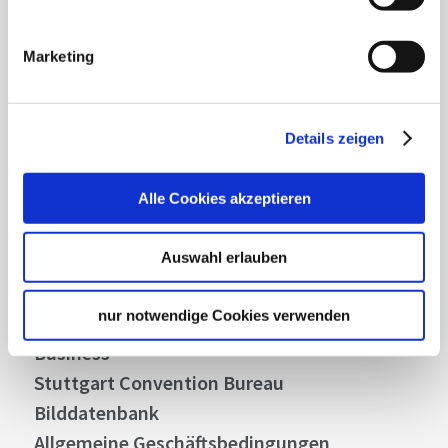
Mit unserem Newsletter bleiben Sie zu Events,
Highlights und aktuellen Angeboten in
Marketing
Stuttgart und Region immer up-to-date.
Details zeigen
Abonnieren
Alle Cookies akzeptieren
Auswahl erlauben
Über uns
Stellenangebote
nur notwendige Cookies verwenden
Presse
Business
Stuttgart Convention Bureau
Bilddatenbank
Allgemeine Geschäftsbedingungen