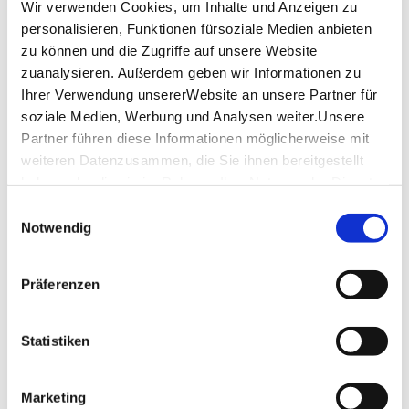
Wir verwenden Cookies, um Inhalte und Anzeigen zu
Donnerstag
10:00 - 17:00
personalisieren, Funktionen fürsoziale Medien anbieten
zu können und die Zugriffe auf unsere Website
Freitag
10:00 - 17:00
zuanalysieren. Außerdem geben wir Informationen zu
Samstag
10:00 - 17:00
Ihrer Verwendung unsererWebsite an unsere Partner für
soziale Medien, Werbung und Analysen weiter.Unsere
Sonntag
10:00 - 17:00
Partner führen diese Informationen möglicherweise mit
weiteren Datenzusammen, die Sie ihnen bereitgestellt
Öffnungszeiten von Google
haben oder die sie im Rahmen IhrerNutzung der Dienste
gesammelt haben.
Einwilligungsauswahl
Lage & Kontakt
Impressum
|
Datenschutzerklärung
Notwendig
Hällisch-Fränkisches Museum
Keckenhof 6
Präferenzen
74523 Schwäbisch Hall
Telefon:
+49 (0)791 751 289
Statistiken
Mail:
hfm@schwaebischhall.de
Website:
www.haellisch-fraenkisches-museum.de
Marketing