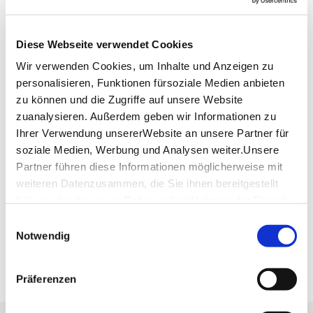
Hallenbad Waldenbuch
Pestalozziweg 12
71111 Waldenbuch
Diese Webseite verwendet Cookies
Telefon:
+49 (0)7157 408 417
Wir verwenden Cookies, um Inhalte und Anzeigen zu
Mail:
hallenbad@waldenbuch.de
personalisieren, Funktionen fürsoziale Medien anbieten
Website:
hallenbad.waldenbuch.de
zu können und die Zugriffe auf unsere Website
zuanalysieren. Außerdem geben wir Informationen zu
Ihrer Verwendung unsererWebsite an unsere Partner für
Planen Sie Ihre Anreise
soziale Medien, Werbung und Analysen weiter.Unsere
Verkehrs- und Tarifverbund Stuttgart GmbH
Partner führen diese Informationen möglicherweise mit
Fahrplanauskunft des VVS
weiteren Datenzusammen, die Sie ihnen bereitgestellt
haben oder die sie im Rahmen IhrerNutzung der Dienste
Deutsche Bahn AG
gesammelt haben.
Fahrplanauskunft der DB
Einwilligungsauswahl
Impressum
|
Datenschutzerklärung
Notwendig
Google Maps
Google Maps Route
Präferenzen