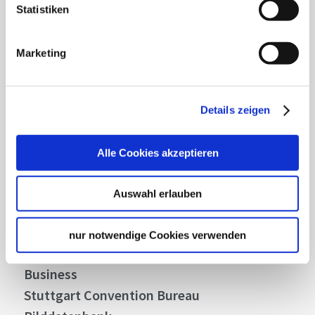
Statistiken
Lassen Sie sich inspirieren!
Mit unserem Newsletter bleiben Sie zu Events,
Marketing
Highlights und aktuellen Angeboten in
Stuttgart und Region immer up-to-date.
Details zeigen
Abonnieren
Alle Cookies akzeptieren
Auswahl erlauben
Über uns
Stellenangebote
nur notwendige Cookies verwenden
Presse
Business
Stuttgart Convention Bureau