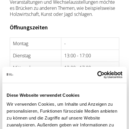
Veranstaltungen und Wechselausstellungen möchte
es Brücken zu anderen Themen, wie beispielsweise
Holzwirtschaft, Kunst oder Jagd schlagen.
Öffnungszeiten
Montag
-
Dienstag
13:00 - 17:00
Mittwoch
13:00 - 17:00
Donnerstag
13:00 - 17:00
Freitag
13:00 - 17:00
Diese Webseite verwendet Cookies
Samstag
-
Wir verwenden Cookies, um Inhalte und Anzeigen zu
personalisieren, Funktionen fürsoziale Medien anbieten
Sonntag
10:00 - 17:00
zu können und die Zugriffe auf unsere Website
zuanalysieren. Außerdem geben wir Informationen zu