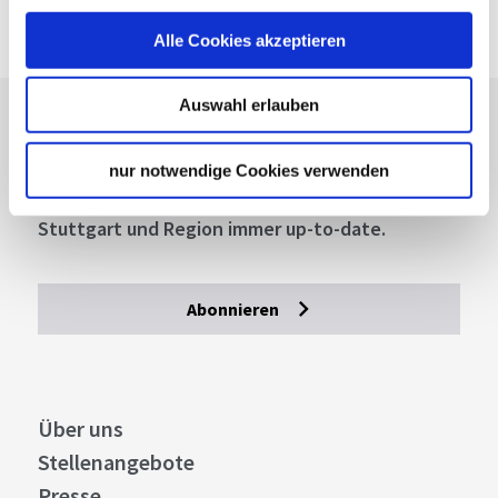
Google Maps Route
Alle Cookies akzeptieren
Auswahl erlauben
Lassen Sie sich inspirieren!
nur notwendige Cookies verwenden
Mit unserem Newsletter bleiben Sie zu Events,
Highlights und aktuellen Angeboten in
Stuttgart und Region immer up-to-date.
Abonnieren
Über uns
Stellenangebote
Presse