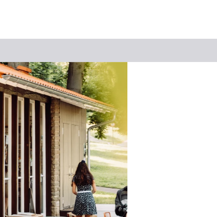
Suchbegriff
Das könnte Sie interessieren
Stadtführungen
Events & Tickets
Ausflugsziele
Erlebnisse
Wein
Radfahren
Wandern