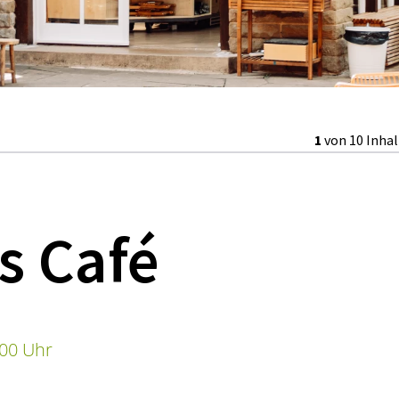
1
von 10 Inha
s Café
:00 Uhr