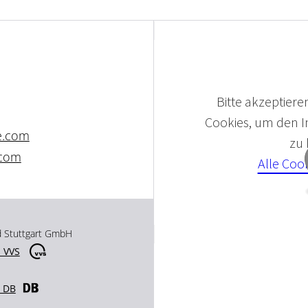
Bitte akzeptieren
Cookies, um den In
e.com
zu
.com
Alle Coo
d Stuttgart GmbH
 VVS
r DB