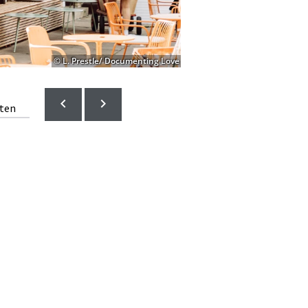
© L. Prestle/ Documenting Love
lten