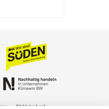
reau
Bilddatenbank