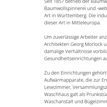
Seit 1857 betrieb der Baumwo
Baumwollspinnerei und -weber
Art in Württemberg. Die indu
dieser Art in Mitteleuropa.
Um zuverlässige Arbeiter an
Architekten Georg Morlock un
damalige Verhältnisse vorbild
Gesundheitseinrichtungen au
Zu den Einrichtungen gehört
Aufwärmapparate, die zur Er
Lesezimmer, Versammlungszim
Waschhaus galt als Prunkst
Waschanstalt und Bügelzim