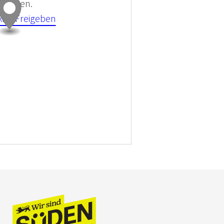
 können.
kies Freigeben