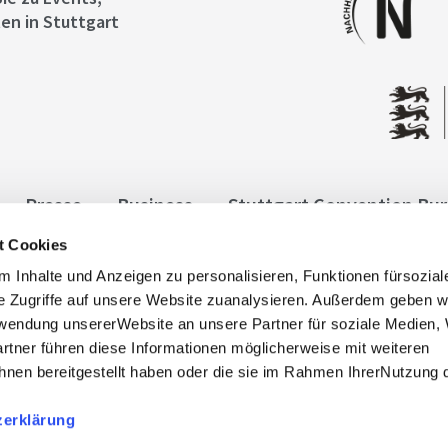
en in Stuttgart
Presse
Business
Stuttgart Convention Bu
t Cookies
ngen
Datenschutz
Widerruf
Kontakt
Co
 Inhalte und Anzeigen zu personalisieren, Funktionen fürsozia
it
e Zugriffe auf unsere Website zuanalysieren. Außerdem geben w
rwendung unsererWebsite an unsere Partner für soziale Medien
rtner führen diese Informationen möglicherweise mit weiteren
nen bereitgestellt haben oder die sie im Rahmen IhrerNutzung 
zerklärung
, info@stuttgart-tourist.de