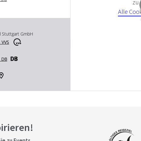
zu
Alle Coo
d Stuttgart GmbH
 VVS
r DB
pirieren!
ie zu Events,