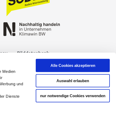
reau
Bilddatenbank
okies
Impressum
Alle Cookies akzeptieren
le Medien
ir
Auswahl erlauben
, Werbung und
nur notwendige Cookies verwenden
der Dienste