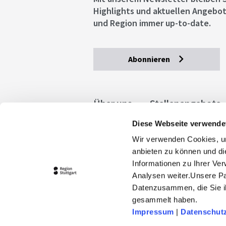
Highlights und aktuellen Angebot
und Region immer up-to-date.
Abonnieren
Über uns
Stellenangebote
Diese Webseite verwende
Allgemeine Geschäftsbedingu
Wir verwenden Cookies, um
stuttgart.de
Barrierefreihe
anbieten zu können und di
Informationen zu Ihrer Ve
Analysen weiter.Unsere Pa
Datenzusammen, die Sie ih
gesammelt haben.
Impressum
|
Datenschut
© 2026 Stuttgart-Marketing GmbH