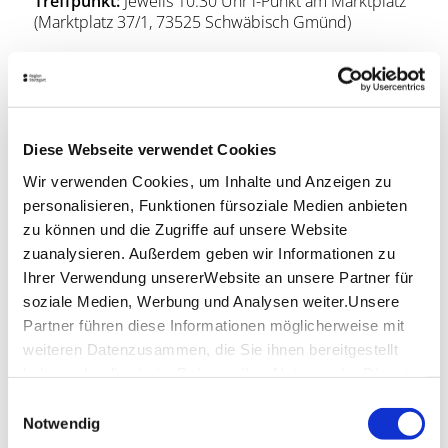
Treffpunkt:
Jeweils 10.30 Uhr i-Punkt am Marktplatz
(Marktplatz 37/1, 73525 Schwäbisch Gmünd)
ErlebnisCard-Vorteil
Kostenfreie Teilnahme an der Historischen
Innenstadtführung Schwäbisch Gmünd.
Diese Webseite verwendet Cookies
Infos zur ErlebnisCard
Wir verwenden Cookies, um Inhalte und Anzeigen zu
personalisieren, Funktionen fürsoziale Medien anbieten
zu können und die Zugriffe auf unsere Website
Lage & Kontakt
zuanalysieren. Außerdem geben wir Informationen zu
Marktplatz Schwäbisch Gmünd
Ihrer Verwendung unsererWebsite an unsere Partner für
Marktplatz 31/1
soziale Medien, Werbung und Analysen weiter.Unsere
73525 Schwäbisch Gmünd
Partner führen diese Informationen möglicherweise mit
weiteren Datenzusammen, die Sie ihnen bereitgestellt
haben oder die sie im Rahmen IhrerNutzung der Dienste
Planen Sie Ihre Anreise
gesammelt haben.
Einwilligungsauswahl
Verkehrs- und Tarifverbund Stuttgart GmbH
Impressum
|
Datenschutzerklärung
Notwendig
Fahrplanauskunft des VVS