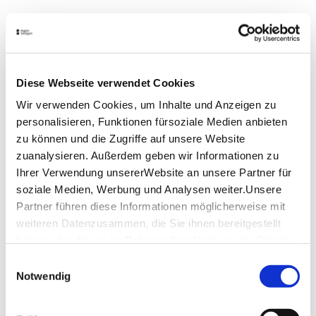
Täglich von 08:00 Uhr bis 22:00 Uhr
Lage & Kontakt
Kurhaus Bad Boll
Diese Webseite verwendet Cookies
Am Kurpark 1
Wir verwenden Cookies, um Inhalte und Anzeigen zu
73087 Bad Boll
personalisieren, Funktionen fürsoziale Medien anbieten
Telefon:
+49 (0)7164 813 23
zu können und die Zugriffe auf unsere Website
Mail:
info@badhaus-bad-boll.de
zuanalysieren. Außerdem geben wir Informationen zu
Ihrer Verwendung unsererWebsite an unsere Partner für
Website:
kurhaus-bad-boll.de
soziale Medien, Werbung und Analysen weiter.Unsere
Partner führen diese Informationen möglicherweise mit
weiteren Datenzusammen, die Sie ihnen bereitgestellt
Planen Sie Ihre Anreise
haben oder die sie im Rahmen IhrerNutzung der Dienste
Verkehrs- und Tarifverbund Stuttgart GmbH
gesammelt haben.
Fahrplanauskunft des VVS
Einwilligungsauswahl
Impressum
|
Datenschutzerklärung
Notwendig
Deutsche Bahn AG
Fahrplanauskunft der DB