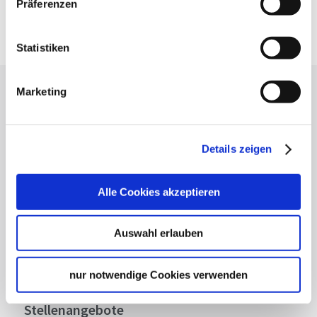
Präferenzen
Google Maps
Google Maps Route
Statistiken
Marketing
Lassen Sie sich inspirieren!
Mit unserem Newsletter bleiben Sie zu Events,
Highlights und aktuellen Angeboten in
Details zeigen
Stuttgart und Region immer up-to-date.
Alle Cookies akzeptieren
Abonnieren
Auswahl erlauben
nur notwendige Cookies verwenden
Über uns
Stellenangebote