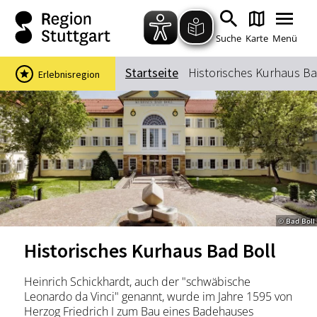
Zum Hauptinhalt springen
Zur Suche springen
Zur Hauptnavigation
Zum Footer springen
Suche
Karte
Menü
Startseite
Historisches Kurhaus Ba
Erlebnisregion
Suchbegriff
Das könnte Sie interessieren
Stadtführungen
Events & Tickets
Ausflugsziele
Erlebnisse
© Bad Boll
Wein
Radfahren
Historisches Kurhaus Bad Boll
Wandern
Heinrich Schickhardt, auch der "schwäbische
Leonardo da Vinci" genannt, wurde im Jahre 1595 von
Herzog Friedrich I zum Bau eines Badehauses