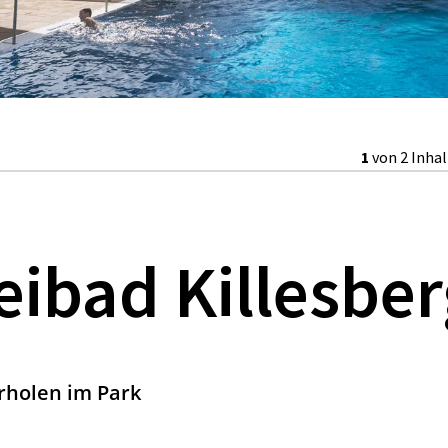
1
von 2 Inha
ibad Killesber
rholen im Park