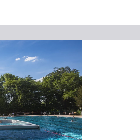
Suchbegriff
Das könnte Sie interessieren
Stadtführungen
Events & Tickets
Ausflugsziele
Erlebnisse
Wein
Radfahren
Wandern