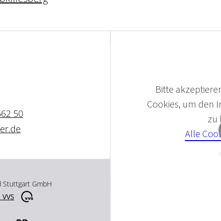
Bitte akzeptieren
Cookies, um den In
662 50
zu
er.de
Alle Coo
d Stuttgart GmbH
 VVS