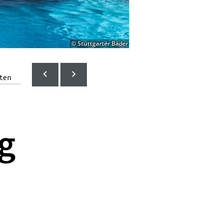
© Stuttgarter Bäder
lten
g