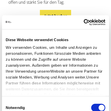
offen und stärkt Sie für den Tag.
Jetzt buchen
Diese Webseite verwendet Cookies
Wir verwenden Cookies, um Inhalte und Anzeigen zu
personalisieren, Funktionen fürsoziale Medien anbieten
zu können und die Zugriffe auf unsere Website
zuanalysieren. Außerdem geben wir Informationen zu
Ihrer Verwendung unsererWebsite an unsere Partner für
soziale Medien, Werbung und Analysen weiter.Unsere
Partner führen diese Informationen möglicherweise mit
weiteren Datenzusammen, die Sie ihnen bereitgestellt
haben oder die sie im Rahmen IhrerNutzung der Dienste
gesammelt haben.
Einwilligungsauswahl
Impressum
|
Datenschutzerklärung
Notwendig