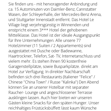
Sie finden uns - mit hervoragender Anbindung und
ca. 15 Autominuten von Daimler-Benz, Cannstatter
Wasen, der Schleyerhalle, der Mercedes-Benz Arena,
und Stuttgarter Innenstadt entfernt. Das Hotel Le
Village liegt verjehrsgünstig in Winnenden und
enstpricht einem 3*** Hotel der gehobenen
Mittelklasse. Das Hotel ist der ideale Ausgangspunkt
für Ihre Unternehmungen. Alle unsere 77
Hotelzimmer (11 Suiten / 2 Appartements) sind
ausgestattet mit Dusche oder Badewanne,
Haartrockner, Telefon, Sat- TV, Internetanschluss und
vielem mehr. Es stehen Ihnen 90 kostenfreie
Garagenstellplätze, sowie Busparkplätze. direkt am
Hotel zur Verfügung. In direkter Nachbarschaft
befinden sich drei Restaurants (Italiener "Felice" /
Chinese "China Town" / Russe "Kalinka") Den Abend
können Sie an unserer Hotelbar mit separater
Raucher- Lounge und angeschlossener Terrasse
ausklingen lassen. Auch hier bieten wir unseren
Gästen kleine Snacks für den späten Hunger. Unser
reichhaltiges Früstücksbüffett lässt kaum Wünsche