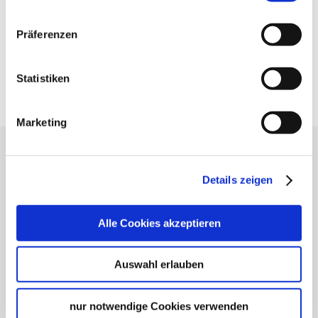
Präferenzen
Statistiken
Marketing
Lassen Sie sich inspirieren!
Details zeigen
Mit unserem Newsletter bleiben Sie zu Events,
Highlights und aktuellen Angeboten in
Stuttgart und Region immer up-to-date.
Alle Cookies akzeptieren
Auswahl erlauben
Abonnieren
nur notwendige Cookies verwenden