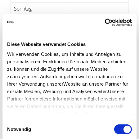
Sonntag
-
Öffnungszeiten von Google
Lage & Kontakt
Diese Webseite verwendet Cookies
i-Punkt Fellbach
Wir verwenden Cookies, um Inhalte und Anzeigen zu
Marktplatz 2
personalisieren, Funktionen fürsoziale Medien anbieten
70734 Fellbach
zu können und die Zugriffe auf unsere Website
Telefon:
+49 (0)711 5851-790
zuanalysieren. Außerdem geben wir Informationen zu
Mail:
i-punkt@fellbach-tourismus.de
Ihrer Verwendung unsererWebsite an unsere Partner für
soziale Medien, Werbung und Analysen weiter.Unsere
Website:
www.fellbach.de
Partner führen diese Informationen möglicherweise mit
weiteren Datenzusammen, die Sie ihnen bereitgestellt
haben oder die sie im Rahmen IhrerNutzung der Dienste
Planen Sie Ihre Anreise
gesammelt haben.
Verkehrs- und Tarifverbund Stuttgart GmbH
Einwilligungsauswahl
Impressum
|
Datenschutzerklärung
Notwendig
Fahrplanauskunft des VVS