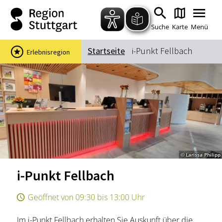
Zum Hauptinhalt springen
Zur Suche springen
Zur Hauptnavigation
Zum Footer springen
Suche
Karte
Menü
Startseite
i-Punkt Fellbach
Erlebnisregion
Suchbegriff
Das könnte Sie interessieren
Stadtführungen
Events & Tickets
Ausflugsziele
Erlebnisse
© Larissa Philipp
Wein
Radfahren
i-Punkt Fellbach
Wandern
Geöffnet von 09:30 bis 13:00 Uhr
Im i-Punkt Fellbach erhalten Sie Auskunft über die