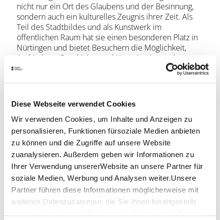
nicht nur ein Ort des Glaubens und der Besinnung,
sondern auch ein kulturelles Zeugnis ihrer Zeit. Als
Teil des Stadtbildes und als Kunstwerk im
öffentlichen Raum hat sie einen besonderen Platz in
Nürtingen und bietet Besuchern die Möglichkeit,
Architektur, Geschichte und Kunst in einer seltenen
Geschlossenheit zu erleben.
Öffnungszeiten
Diese Webseite verwendet Cookies
Di. - Fr.: 9.00 - 12.00 Uhr
Wir verwenden Cookies, um Inhalte und Anzeigen zu
Di. - Do.: 14.00 - 17.00 Uhr
personalisieren, Funktionen fürsoziale Medien anbieten
Lage & Kontakt
zu können und die Zugriffe auf unsere Website
zuanalysieren. Außerdem geben wir Informationen zu
Katholische Kirche St. Johannes
Ihrer Verwendung unsererWebsite an unsere Partner für
Vendelaustraße 30
soziale Medien, Werbung und Analysen weiter.Unsere
72622 Nürtingen
Partner führen diese Informationen möglicherweise mit
Telefon:
0702270892-10
weiteren Datenzusammen, die Sie ihnen bereitgestellt
haben oder die sie im Rahmen IhrerNutzung der Dienste
Mail:
stjohannes.nuertingen@drs.de