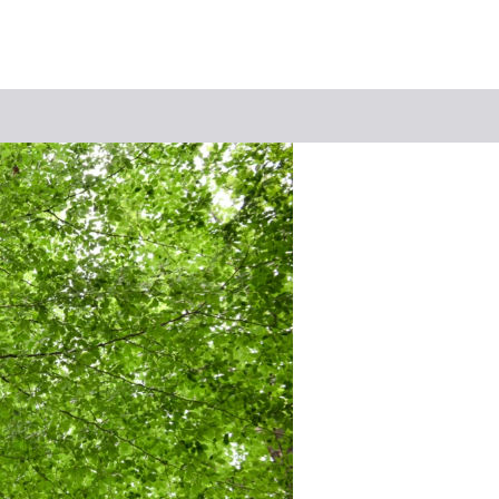
Suchbegriff
Das könnte Sie interessieren
Stadtführungen
Events & Tickets
Ausflugsziele
Erlebnisse
Wein
Radfahren
Wandern