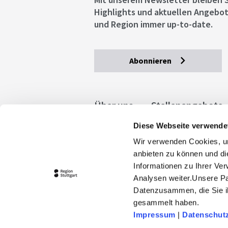
Highlights und aktuellen Angebot
und Region immer up-to-date.
Abonnieren
Über uns
Stellenangebote
Diese Webseite verwende
Allgemeine Geschäftsbedingu
Wir verwenden Cookies, um
stuttgart.de
Barrierefreihe
anbieten zu können und di
Informationen zu Ihrer Ve
Analysen weiter.Unsere Pa
Datenzusammen, die Sie ih
gesammelt haben.
Impressum
|
Datenschut
© 2026 Stuttgart-Marketing GmbH