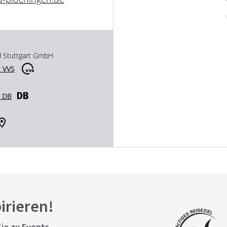
d Stuttgart GmbH
 VVS
r DB
pirieren!
ie zu Events,