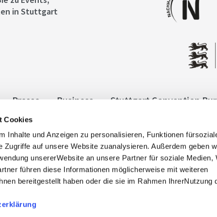
en in Stuttgart
Presse
Business
Stuttgart Convention Bu
t Cookies
ngen
Datenschutz
Widerruf
Kontakt
Co
 Inhalte und Anzeigen zu personalisieren, Funktionen fürsozia
it
e Zugriffe auf unsere Website zuanalysieren. Außerdem geben w
rwendung unsererWebsite an unsere Partner für soziale Medien
rtner führen diese Informationen möglicherweise mit weiteren
nen bereitgestellt haben oder die sie im Rahmen IhrerNutzung 
zerklärung
, info@stuttgart-tourist.de