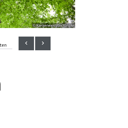
© Kletterwald Plochingen
lten
n