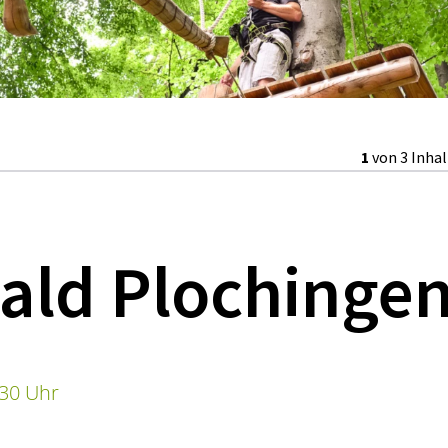
1
von 3 Inha
ald Plochinge
:30 Uhr