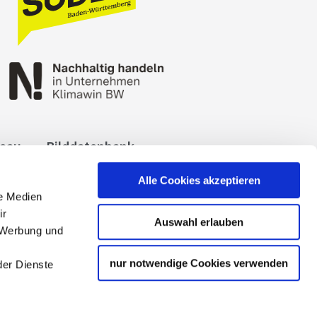
reau
Bilddatenbank
okies
Impressum
Alle Cookies akzeptieren
le Medien
ir
Auswahl erlauben
, Werbung und
nur notwendige Cookies verwenden
der Dienste