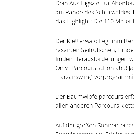
Dein Ausflugsziel für Abente
am Rande des Schurwaldes. H
das Highlight: Die 110 Meter 
Der Kletterwald liegt inmitt
rasanten Seilrutschen, Hinde
finden Herausforderungen wi
Only"-Parcours schon ab 3 Ja
"Tarzanswing" vorprogrammie
Der Baumwipfelparcours erfo
allen anderen Parcours klet
Auf der großen Sonnenterras