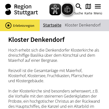
Zum Hauptinhalt springen
Zur Suche springen
Zur Hauptnavigation
Zum Footer springen
Suche
Karte
Menü
Startseite
Kloster Denkendorf
Erlebnisregion
Suchbegriff
Kloster Denkendorf
Hoch erhebt sich die Denkendorfer Klosterkirche als
Das könnte Sie interessieren
dreischiffige Basilika über dem Körschtal und dem
Maierhof auf einer Bergnase.
Stadtführungen
Events & Tickets
Ausflugsziele
Erlebnisse
Reizvoll ist die Gesamtanlage mit Maierhof,
Klosterhof, Klostersee, Fruchtkasten, Pfarrscheuer
Wein
Radfahren
und Klostergebäude.
Wandern
In der Klosterkirche sind besonders sehenswert, z.B.
die Vorhalle mit den steinernen Gedenkplatten der
Pröbste, ein hochgotischer Christus an der Rückwand
des Hauptschiffes, die Kanzel und ein Altarbild im