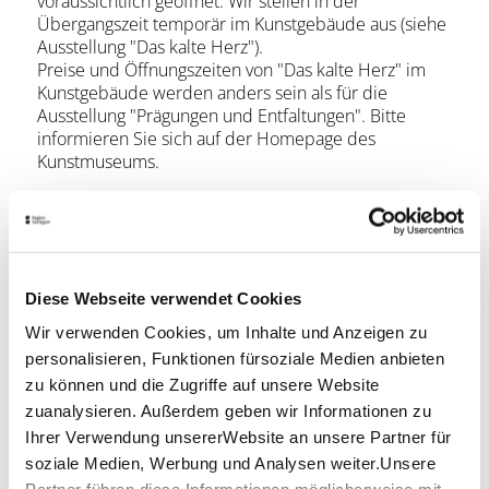
voraussichtlich geöffnet. Wir stellen in der
Übergangszeit temporär im Kunstgebäude aus (siehe
Ausstellung "Das kalte Herz").
Preise und Öffnungszeiten von "Das kalte Herz" im
Kunstgebäude werden anders sein als für die
Ausstellung "Prägungen und Entfaltungen". Bitte
informieren Sie sich auf der Homepage des
Kunstmuseums.
ErlebnisCard-Vorteil
Kostenfreie Tageskarte.
Bitte beachten Sie: Das Kunstmuseum
Diese Webseite verwendet Cookies
Stuttgart schließt vom 13.04.2026 bis
Wir verwenden Cookies, um Inhalte und Anzeigen zu
voraussichtlich Anfang 2027.
Infos zur ErlebnisCard
personalisieren, Funktionen fürsoziale Medien anbieten
zu können und die Zugriffe auf unsere Website
zuanalysieren. Außerdem geben wir Informationen zu
Barrierefreiheit
Ihrer Verwendung unsererWebsite an unsere Partner für
soziale Medien, Werbung und Analysen weiter.Unsere