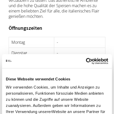
verzaubern zu lassen. Das authentische Ambiente
und die hohe Qualität der Speisen machen es zu
einem beliebten Ziel für alle, die italienisches Flair
genießen möchten.
Öffnungszeiten
Montag
-
Dienstag
-
Mittwoch
17:00 - 23:00
Donnerstag
17:00 - 23:00
Diese Webseite verwendet Cookies
Freitag
17:00 - 23:00
Wir verwenden Cookies, um Inhalte und Anzeigen zu
personalisieren, Funktionen fürsoziale Medien anbieten
Samstag
11:00 - 14:00
zu können und die Zugriffe auf unsere Website
17:00 - 23:00
zuanalysieren. Außerdem geben wir Informationen zu
Sonntag
-
Ihrer Verwendung unsererWebsite an unsere Partner für