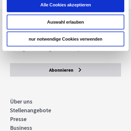
Alle Cookies akzeptieren
Lassen Sie sich inspirieren!
Auswahl erlauben
Mit unserem Newsletter bleiben Sie zu Events,
nur notwendige Cookies verwenden
Highlights und aktuellen Angeboten in
Stuttgart und Region immer up-to-date.
Abonnieren
Über uns
Stellenangebote
Presse
Business