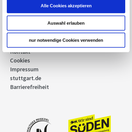
Alle Cookies akzeptieren
Stuttgart Convention Bureau
Bilddatenbank
Auswahl erlauben
Allgemeine Geschäftsbedingungen
Datenschutz
nur notwendige Cookies verwenden
Widerruf
Kontakt
Cookies
Impressum
stuttgart.de
Barrierefreiheit