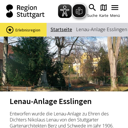
Zum Hauptinhalt springen
Zur Suche springen
Zur Hauptnavigation
Zum Footer springen
Suche
Karte
Menü
Startseite
Lenau-Anlage Esslingen
Erlebnisregion
Suchbegriff
Das könnte Sie interessieren
Stadtführungen
Events & Tickets
Ausflugsziele
Erlebnisse
Wein
Radfahren
Lenau-Anlage Esslingen
Wandern
Entworfen wurde die Lenau-Anlage zu Ehren des
Dichters Nikolaus Lenau von den Stuttgarter
Gartenarchitekten Berz und Schwede im Jahr 1906.