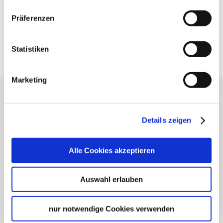
Präferenzen
Statistiken
Marketing
Lassen Sie sich inspirieren!
Mit unserem Newsletter bleiben Sie zu Events,
Details zeigen
Highlights und aktuellen Angeboten in
Stuttgart und Region immer up-to-date.
Alle Cookies akzeptieren
Auswahl erlauben
Abonnieren
nur notwendige Cookies verwenden