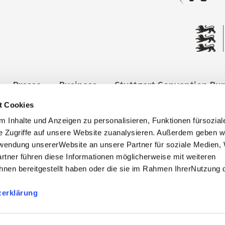
Presse
Business
Stuttgart Convention Bu
t Cookies
ngen
Datenschutz
Widerruf
Kontakt
Co
 Inhalte und Anzeigen zu personalisieren, Funktionen fürsozia
it
e Zugriffe auf unsere Website zuanalysieren. Außerdem geben w
rwendung unsererWebsite an unsere Partner für soziale Medien
rtner führen diese Informationen möglicherweise mit weiteren
nen bereitgestellt haben oder die sie im Rahmen IhrerNutzung 
zerklärung
, info@stuttgart-tourist.de
bnisregion-stuttgart.de sind die offiziellen Websites des