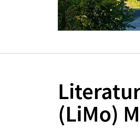
Literat
(LiMo) 