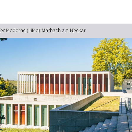
Zum Hauptinhalt springen
Zur Suche springen
Zur Hauptnavigation
Zum Footer springen
er Moderne (LiMo) Marbach am Neckar