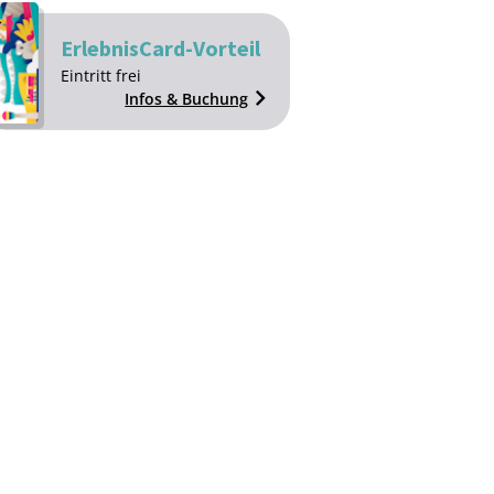
ErlebnisCard-Vorteil
Ein­tritt frei
Infos & Buchung