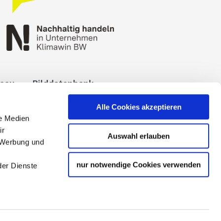
reau
Bilddatenbank
okies
Impressum
Alle Cookies akzeptieren
le Medien
ir
Auswahl erlauben
, Werbung und
nur notwendige Cookies verwenden
der Dienste
 Tourismuspartners der