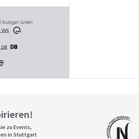
d Stuttgart GmbH
 VVS
r DB
pirieren!
ie zu Events,
en in Stuttgart