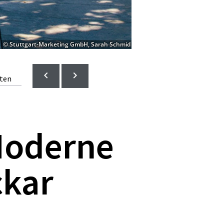
© Stuttgart-Marketing GmbH, Sarah Schmid
lten
Moderne
ckar