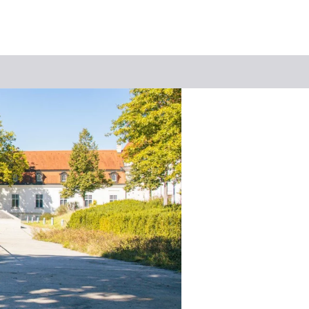
Suchbegriff
Das könnte Sie interessieren
Stadtführungen
Events & Tickets
Ausflugsziele
Erlebnisse
Wein
Radfahren
Wandern