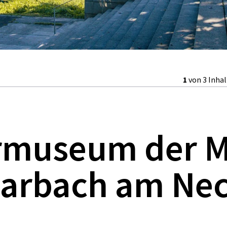
1
von 3 Inha
urmuseum der 
Marbach am Ne