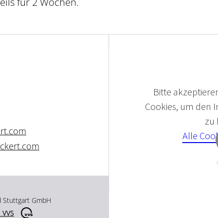
ils für 2 Wochen.
Bitte akzeptieren
Cookies, um den In
zu
ert.com
Alle Coo
ckert.com
d Stuttgart GmbH
 VVS