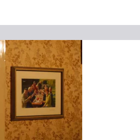
Suchbegriff
Das könnte Sie interessieren
Stadtführungen
Events & Tickets
Ausflugsziele
Erlebnisse
Wein
Radfahren
Wandern