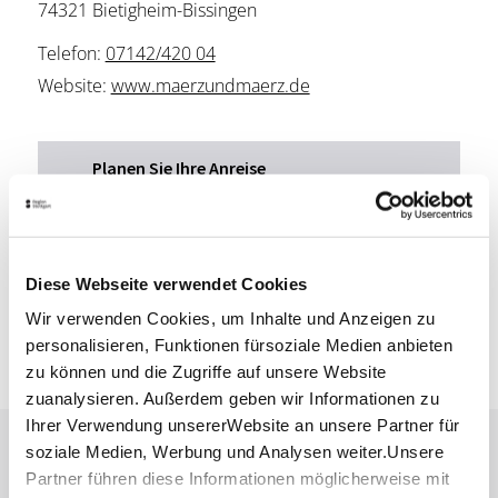
74321 Bietigheim-Bissingen
Telefon:
07142/420 04
Website:
www.maerzundmaerz.de
Planen Sie Ihre Anreise
Verkehrs- und Tarifverbund Stuttgart GmbH
Fahrplanauskunft des VVS
Deutsche Bahn AG
Fahrplanauskunft der DB
Diese Webseite verwendet Cookies
Google Maps
Wir verwenden Cookies, um Inhalte und Anzeigen zu
Google Maps Route
personalisieren, Funktionen fürsoziale Medien anbieten
zu können und die Zugriffe auf unsere Website
zuanalysieren. Außerdem geben wir Informationen zu
Ihrer Verwendung unsererWebsite an unsere Partner für
soziale Medien, Werbung und Analysen weiter.Unsere
Lassen Sie sich inspirieren!
Partner führen diese Informationen möglicherweise mit