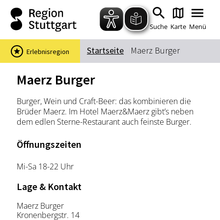
Zum Hauptinhalt springen
Zur Suche springen
Zur Hauptnavigation
Zum Footer springen
Suche
Karte
Menü
Startseite
Maerz Burger
Erlebnisregion
Suchbegriff
Maerz Burger
Burger, Wein und Craft-Beer: das kombinieren die
Das könnte Sie interessieren
Brüder Maerz. Im Hotel Maerz&Maerz gibt’s neben
dem edlen Sterne-Restaurant auch feinste Burger.
Stadtführungen
Events & Tickets
Ausflugsziele
Erlebnisse
Öffnungszeiten
Wein
Radfahren
Mi-Sa 18-22 Uhr
Wandern
Lage & Kontakt
Maerz Burger
Kronenbergstr. 14