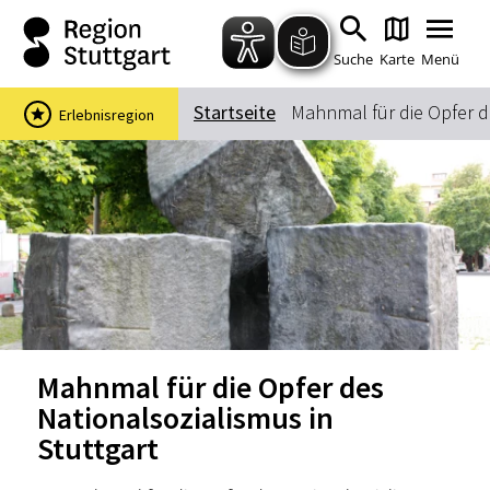
Zum Hauptinhalt springen
Zur Suche springen
Zur Hauptnavigation
Zum Footer springen
Suche
Karte
Menü
Startseite
Mahnmal für die Opfer d
Erlebnisregion
Suchbegriff
Das könnte Sie interessieren
Stadtführungen
Events & Tickets
Ausflugsziele
Erlebnisse
Wein
Radfahren
Mahnmal für die Opfer des
Wandern
Nationalsozialismus in
Stuttgart