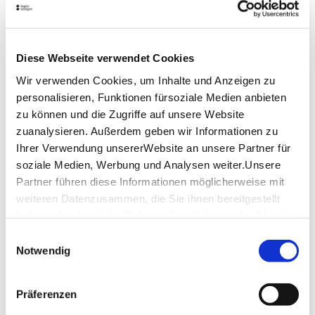
Weitere Informationen
Diese Webseite verwendet Cookies
Lage & Kontakt
Wir verwenden Cookies, um Inhalte und Anzeigen zu
personalisieren, Funktionen fürsoziale Medien anbieten
Marienplatz Stuttgart
Marienplatz 1
zu können und die Zugriffe auf unsere Website
70178 Stuttgart
zuanalysieren. Außerdem geben wir Informationen zu
Ihrer Verwendung unsererWebsite an unsere Partner für
soziale Medien, Werbung und Analysen weiter.Unsere
Planen Sie Ihre Anreise
Partner führen diese Informationen möglicherweise mit
Verkehrs- und Tarifverbund Stuttgart GmbH
weiteren Datenzusammen, die Sie ihnen bereitgestellt
Fahrplanauskunft des VVS
haben oder die sie im Rahmen IhrerNutzung der Dienste
gesammelt haben.
Deutsche Bahn AG
Einwilligungsauswahl
Impressum
|
Datenschutzerklärung
Fahrplanauskunft der DB
Notwendig
Google Maps
Google Maps Route
Präferenzen