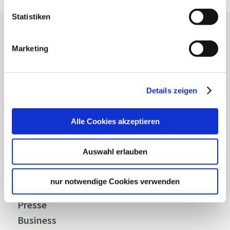
Statistiken
Lassen Sie sich inspirieren!
Marketing
Mit unserem Newsletter bleiben Sie zu Events,
Highlights und aktuellen Angeboten in
Stuttgart und Region immer up-to-date.
Details zeigen
Abonnieren
Alle Cookies akzeptieren
Auswahl erlauben
Über uns
nur notwendige Cookies verwenden
Stellenangebote
Presse
Business