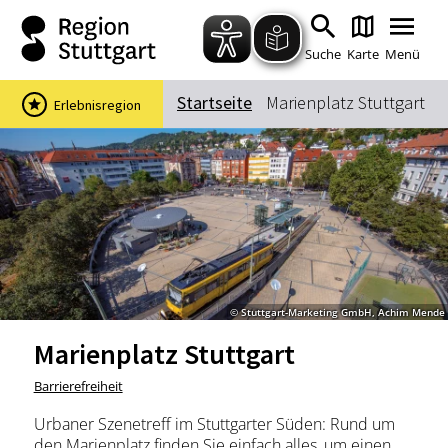
Zum Hauptinhalt springen
Zur Suche springen
Zur Hauptnavigation
Zum Footer springen
Suche
Karte
Menü
Startseite
Marienplatz Stuttgart
Erlebnisregion
Suchbegriff
Das könnte Sie interessieren
Stadtführungen
Events & Tickets
Ausflugsziele
Erlebnisse
© Stuttgart-Marketing GmbH, Achim Mende
Wein
Radfahren
Marienplatz Stuttgart
Wandern
Barrierefreiheit
Urbaner Szenetreff im Stuttgarter Süden: Rund um
den Marienplatz finden Sie einfach alles, um einen