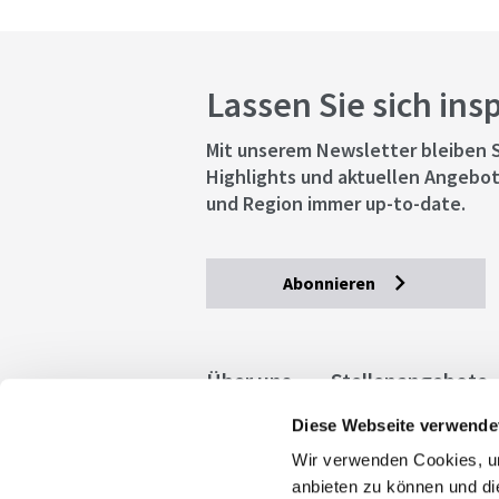
Lassen Sie sich ins
Mit unserem Newsletter bleiben S
Highlights und aktuellen Angebot
und Region immer up-to-date.
Abonnieren
Über uns
Stellenangebote
Diese Webseite verwende
Allgemeine Geschäftsbedingu
Wir verwenden Cookies, um
stuttgart.de
Barrierefreihe
anbieten zu können und di