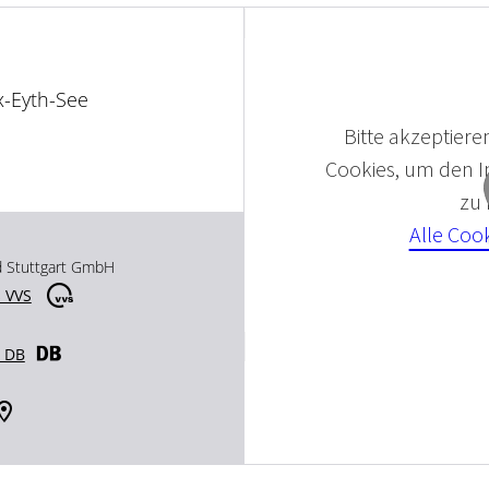
-Eyth-See
Bitte akzeptieren
Cookies, um den In
zu
Alle Coo
d Stuttgart GmbH
 VVS
r DB