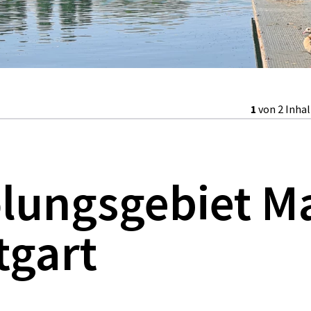
1
von 2 Inha
lungsgebiet M
tgart