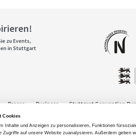
pirieren!
ie zu Events,
en in Stuttgart
Presse
Business
Stuttgart Convention Bu
t Cookies
ngen
Datenschutz
Widerruf
Kontakt
Co
 Inhalte und Anzeigen zu personalisieren, Funktionen fürsozia
it
e Zugriffe auf unsere Website zuanalysieren. Außerdem geben w