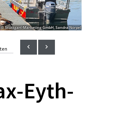
© Stuttgart-Marketing GmbH, Sandra Nörpel
lten
ax-Eyth-