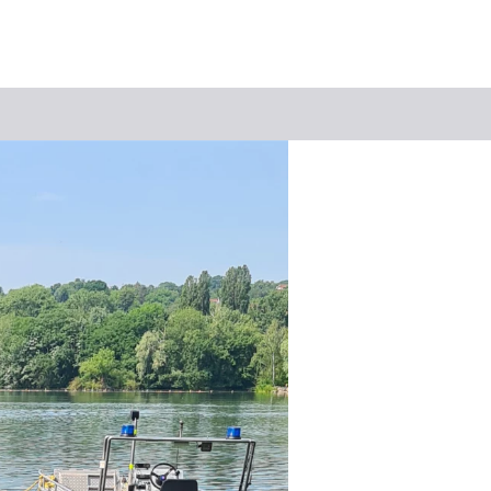
Suchbegriff
Das könnte Sie interessieren
Stadtführungen
Events & Tickets
Ausflugsziele
Erlebnisse
Wein
Radfahren
Wandern