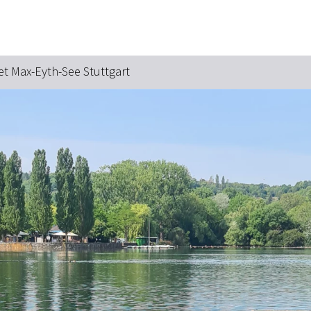
Zum Hauptinhalt springen
Zur Suche springen
Zur Hauptnavigation
Zum Footer springen
t Max-Eyth-See Stuttgart