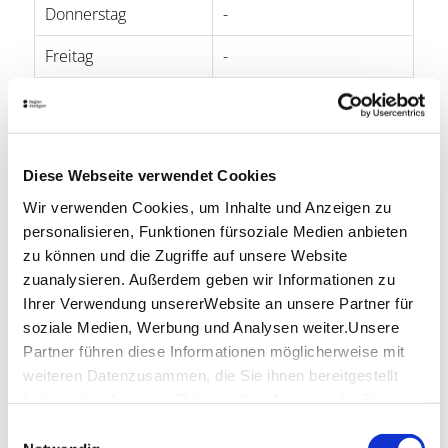
Donnerstag
-
Freitag
-
Samstag
-
Sonntag
14:00 - 16:00
Diese Webseite verwendet Cookies
Lage & Kontakt
Wir verwenden Cookies, um Inhalte und Anzeigen zu
MuSeele
personalisieren, Funktionen fürsoziale Medien anbieten
Faurndauer Straße 6-28
zu können und die Zugriffe auf unsere Website
73035 Göppingen
zuanalysieren. Außerdem geben wir Informationen zu
Ihrer Verwendung unsererWebsite an unsere Partner für
Telefon:
+49 (0)7161 601 97 12
soziale Medien, Werbung und Analysen weiter.Unsere
Mail:
info@museele.de
Partner führen diese Informationen möglicherweise mit
Website:
www.museele.de
weiteren Datenzusammen, die Sie ihnen bereitgestellt
haben oder die sie im Rahmen IhrerNutzung der Dienste
gesammelt haben.
Einwilligungsauswahl
Planen Sie Ihre Anreise
Impressum
|
Datenschutzerklärung