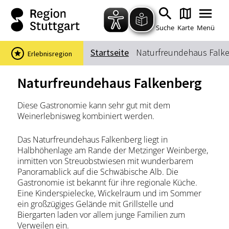
Zum Hauptinhalt springen
Zur Suche springen
Zur Hauptnavigation
Zum Footer springen
Suche
Karte
Menü
Startseite
Naturfreundehaus Falk
Erlebnisregion
Suchbegriff
Naturfreundehaus Falkenberg
Diese Gastronomie kann sehr gut mit dem
Das könnte Sie interessieren
Weinerlebnisweg kombiniert werden.
Stadtführungen
Events & Tickets
Das Naturfreundehaus Falkenberg liegt in
Ausflugsziele
Erlebnisse
Halbhöhenlage am Rande der Metzinger Weinberge,
inmitten von Streuobstwiesen mit wunderbarem
Wein
Radfahren
Panoramablick auf die Schwäbische Alb. Die
Wandern
Gastronomie ist bekannt für ihre regionale Küche.
Eine Kinderspielecke, Wickelraum und im Sommer
ein großzügiges Gelände mit Grillstelle und
Biergarten laden vor allem junge Familien zum
Verweilen ein.