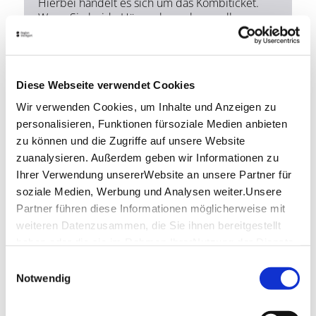
Hierbei handelt es sich um das Kombiticket.
Wenn Sie beide Häuser besuchen wollen,
müssen Sie das am selben Tag einplanen.
Infos zur ErlebnisCard
Öffnungszeiten
Diese Webseite verwendet Cookies
Wir verwenden Cookies, um Inhalte und Anzeigen zu
personalisieren, Funktionen fürsoziale Medien anbieten
Montag
-
zu können und die Zugriffe auf unsere Website
Dienstag
09:00 - 17:00
zuanalysieren. Außerdem geben wir Informationen zu
Ihrer Verwendung unsererWebsite an unsere Partner für
Mittwoch
09:00 - 17:00
soziale Medien, Werbung und Analysen weiter.Unsere
Partner führen diese Informationen möglicherweise mit
Donnerstag
09:00 - 17:00
weiteren Datenzusammen, die Sie ihnen bereitgestellt
haben oder die sie im Rahmen IhrerNutzung der Dienste
Freitag
09:00 - 17:00
gesammelt haben.
Einwilligungsauswahl
Samstag
10:00 - 18:00
Impressum
|
Datenschutzerklärung
Notwendig
Sonntag
10:00 - 18:00