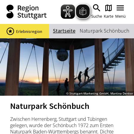
Zum Hauptinhalt springen
Zur Suche springen
Zur Hauptnavigation
Zum Footer springen
Suche
Karte
Menü
Startseite
Naturpark Schönbuch
Erlebnisregion
Suchbegriff
Das könnte Sie interessieren
Stadtführungen
Events & Tickets
Ausflugsziele
Erlebnisse
© Stuttgart-Marketing GmbH, Martina Denker
Wein
Radfahren
Naturpark Schönbuch
Wandern
Zwischen Herrenberg, Stuttgart und Tübingen
gelegen, wurde der Schönbuch 1972 zum Ersten
Naturpark Baden-Württembergs benannt. Dichte