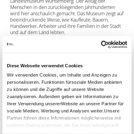
Landesmuseum Württemberg. Der Alltag der
Menschen in den zurückliegenden Jahrhunderten
wird hier anschaulich gemacht. Das Museum zeigt auf
beeindruckende Weise, wie Kaufleute, Bauern,
Handwerker, Arbeiter und ihre Familien in der Stadt
und auf dem Land lebten.
Eine weitere beeindruckende Sehenswürdigkeit
innerhalb des Naturparks Schönbuch ist das
Zisterzienserkloster
und spätere Jagdschloss der
württembergischen Herrscher in
Bebenhausen
. Das
Diese Webseite verwendet Cookies
Kloster wurde um 1180 gegründet und ist eine der
Wir verwenden Cookies, um Inhalte und Anzeigen zu
am besten erhaltenen Klosteranlagen Deutschlands.
Zur Besichtigung empfehlen sich vor allem die
personalisieren, Funktionen fürsoziale Medien anbieten
Außenanlagen mit den zwei Mauerringen, die Kirche
zu können und die Zugriffe auf unsere Website
und das Kloster mit Kreuzgang, Parlatorium,
zuanalysieren. Außerdem geben wir Informationen zu
Dormitorium, Sommer- und Winterrefektorium sowie
Ihrer Verwendung unsererWebsite an unsere Partner für
das Schloss selbst, dessen Gebäude Stilproben von
soziale Medien, Werbung und Analysen weiter.Unsere
der Romanik bis zur Flamboyant-Gotik bieten.
Partner führen diese Informationen möglicherweise mit
weiteren Datenzusammen, die Sie ihnen bereitgestellt
Im
Informationszentrum
in Tübingen-
haben oder die sie im Rahmen IhrerNutzung der Dienste