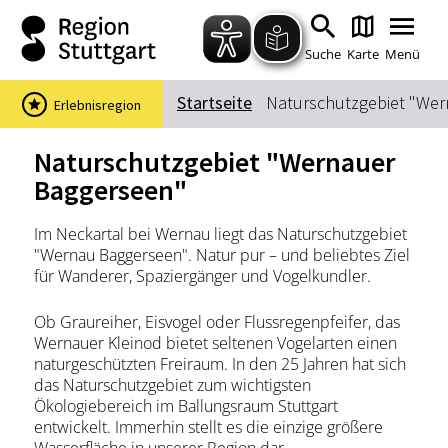
Zum Hauptinhalt springen
Zur Suche springen
Zur Hauptnavigation
Zum Footer springen
Suche
Karte
Menü
Startseite
Naturschutzgebiet "We
Erlebnisregion
Suchbegriff
Naturschutzgebiet "Wernauer
Baggerseen"
Das könnte Sie interessieren
Im Neckartal bei Wernau liegt das Naturschutzgebiet
"Wernau Baggerseen". Natur pur – und beliebtes Ziel
Stadtführungen
Events & Tickets
für Wanderer, Spaziergänger und Vogelkundler.
Ausflugsziele
Erlebnisse
Wein
Radfahren
Ob Graureiher, Eisvogel oder Flussregenpfeifer, das
Wernauer Kleinod bietet seltenen Vogelarten einen
Wandern
naturgeschützten Freiraum. In den 25 Jahren hat sich
das Naturschutzgebiet zum wichtigsten
Ökologiebereich im Ballungsraum Stuttgart
entwickelt. Immerhin stellt es die einzige größere