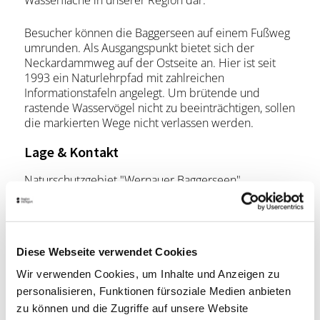
Wasserfläche in unserer Region dar.
Besucher können die Baggerseen auf einem Fußweg
umrunden. Als Ausgangspunkt bietet sich der
Neckardammweg auf der Ostseite an. Hier ist seit
1993 ein Naturlehrpfad mit zahlreichen
Informationstafeln angelegt. Um brütende und
rastende Wasservögel nicht zu beeinträchtigen, sollen
die markierten Wege nicht verlassen werden.
Lage & Kontakt
Naturschutzgebiet "Wernauer Baggerseen"
73249 Wernau am Neckar
Planen Sie Ihre Anreise
Diese Webseite verwendet Cookies
Verkehrs- und Tarifverbund Stuttgart GmbH
Wir verwenden Cookies, um Inhalte und Anzeigen zu
Fahrplanauskunft des VVS
personalisieren, Funktionen fürsoziale Medien anbieten
Deutsche Bahn AG
zu können und die Zugriffe auf unsere Website
Fahrplanauskunft der DB