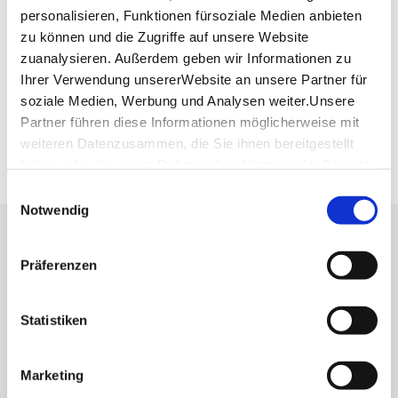
Planen Sie Ihre Anreise
personalisieren, Funktionen fürsoziale Medien anbieten
Verkehrs- und Tarifverbund Stuttgart GmbH
zu können und die Zugriffe auf unsere Website
Fahrplanauskunft des VVS
zuanalysieren. Außerdem geben wir Informationen zu
Ihrer Verwendung unsererWebsite an unsere Partner für
Deutsche Bahn AG
soziale Medien, Werbung und Analysen weiter.Unsere
Fahrplanauskunft der DB
Partner führen diese Informationen möglicherweise mit
Google Maps
weiteren Datenzusammen, die Sie ihnen bereitgestellt
Google Maps Route
haben oder die sie im Rahmen IhrerNutzung der Dienste
gesammelt haben.
Einwilligungsauswahl
Impressum
|
Datenschutzerklärung
Notwendig
Lassen Sie sich inspirieren!
Präferenzen
Mit unserem Newsletter bleiben Sie zu Events,
Highlights und aktuellen Angeboten in
Statistiken
Stuttgart und Region immer up-to-date.
Marketing
Abonnieren