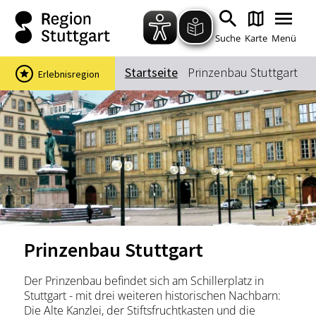
Zum Hauptinhalt springen
Zur Suche springen
Zur Hauptnavigation
Zum Footer springen
Suche
Karte
Menü
Startseite
Prinzenbau Stuttgart
Erlebnisregion
Suchbegriff
Das könnte Sie interessieren
Stadtführungen
Events & Tickets
Ausflugsziele
Erlebnisse
Wein
Radfahren
Prinzenbau Stuttgart
Wandern
Der Prinzenbau befindet sich am Schillerplatz in
Stuttgart - mit drei weiteren historischen Nachbarn:
Die Alte Kanzlei, der Stiftsfruchtkasten und die