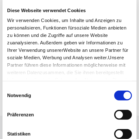
Lage & Kontakt
Diese Webseite verwendet Cookies
Prinzenbau
Schillerplatz
Wir verwenden Cookies, um Inhalte und Anzeigen zu
70173 Stuttgart
personalisieren, Funktionen fürsoziale Medien anbieten
zu können und die Zugriffe auf unsere Website
zuanalysieren. Außerdem geben wir Informationen zu
Planen Sie Ihre Anreise
Ihrer Verwendung unsererWebsite an unsere Partner für
Verkehrs- und Tarifverbund Stuttgart GmbH
soziale Medien, Werbung und Analysen weiter.Unsere
Fahrplanauskunft des VVS
Partner führen diese Informationen möglicherweise mit
weiteren Datenzusammen, die Sie ihnen bereitgestellt
Deutsche Bahn AG
Fahrplanauskunft der DB
haben oder die sie im Rahmen IhrerNutzung der Dienste
gesammelt haben.
Einwilligungsauswahl
Google Maps
Impressum
|
Datenschutzerklärung
Notwendig
Google Maps Route
Präferenzen
Lassen Sie sich inspirieren!
Statistiken