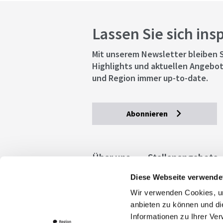
Lassen Sie sich ins
Mit unserem Newsletter bleiben S
Highlights und aktuellen Angebot
und Region immer up-to-date.
Abonnieren
Über uns
Stellenangebote
Diese Webseite verwende
Allgemeine Geschäftsbedingu
Wir verwenden Cookies, um
stuttgart.de
Barrierefreihe
anbieten zu können und di
Informationen zu Ihrer Ve