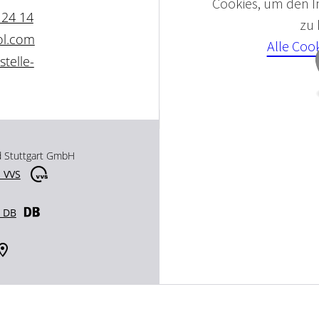
Cookies, um den In
 24 14
zu
ol.com
Alle Coo
telle-
d Stuttgart GmbH
 VVS
r DB