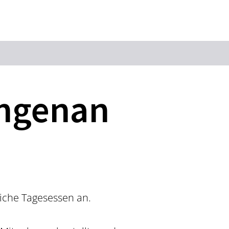
Suchbegriff
ingenan
Das könnte Sie interessieren
Stadtführungen
Events & Tickets
Ausflugsziele
Erlebnisse
Wein
Radfahren
Wandern
iche Tagesessen an.