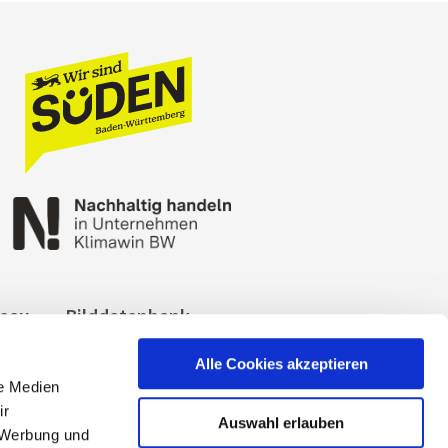
reau
Bilddatenbank
okies
Impressum
Alle Cookies akzeptieren
le Medien
ir
Auswahl erlauben
, Werbung und