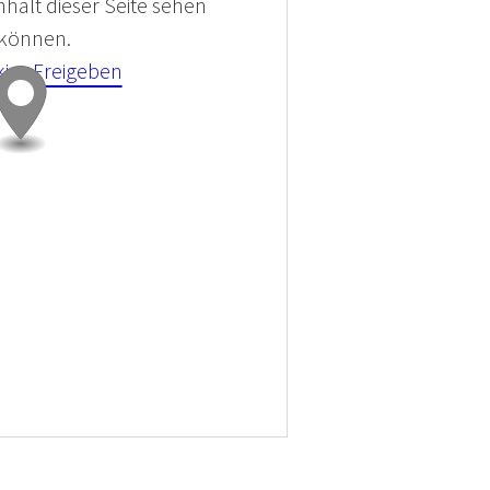
halt dieser Seite sehen
 können.
kies Freigeben