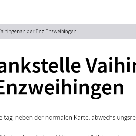
Zum Hauptinhalt springen
Zur Suche springen
Zur Hauptnavigation
Zum Footer springen
Vaihingenan der Enz Enzweihingen
ankstelle Vaih
 Enzweihingen
reitag, neben der normalen Karte, abwechslungsre