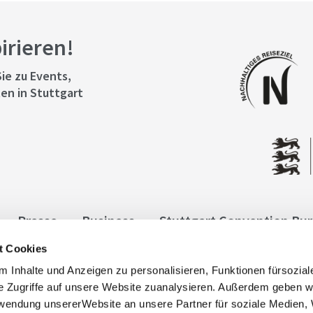
pirieren!
ie zu Events,
en in Stuttgart
Presse
Business
Stuttgart Convention Bu
t Cookies
ngen
Datenschutz
Widerruf
Kontakt
Co
 Inhalte und Anzeigen zu personalisieren, Funktionen fürsozia
it
e Zugriffe auf unsere Website zuanalysieren. Außerdem geben w
rwendung unsererWebsite an unsere Partner für soziale Medien