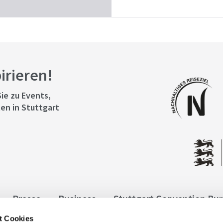
pirieren!
ie zu Events,
en in Stuttgart
Presse
Business
Stuttgart Convention Bu
t Cookies
ngen
Datenschutz
Widerruf
Kontakt
Co