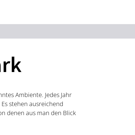
Suchbegriff
ark
Das könnte Sie interessieren
Stadtführungen
Events & Tickets
Ausflugsziele
Erlebnisse
nntes Ambiente. Jedes Jahr
Wein
Radfahren
. Es stehen ausreichend
Wandern
von denen aus man den Blick