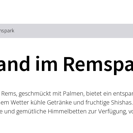
Zum Hauptinhalt springen
Zur Suche springen
Zur Hauptnavigation
Zum Footer springen
mspark
and im Remsp
 Rems, geschmückt mit Palmen, bietet ein entspa
nem Wetter kühle Getränke und fruchtige Shishas
hle und gemütliche Himmelbetten zur Verfügung, 