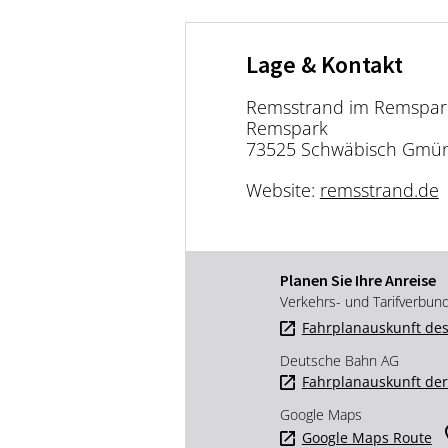
Lage & Kontakt
Remsstrand im Remspar
Remspark
73525 Schwäbisch Gmü
Website:
remsstrand.de
Planen Sie Ihre Anreise
Verkehrs- und Tarifverbun
Fahrplanauskunft des
Deutsche Bahn AG
Fahrplanauskunft de
Google Maps
Google Maps Route