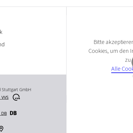
k
Bitte akzeptieren
nd
Cookies, um den In
zu
Alle Coo
d Stuttgart GmbH
 VVS
r DB