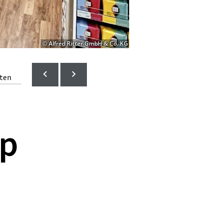
© Alfred Ritter GmbH & Co. KG
lten
op