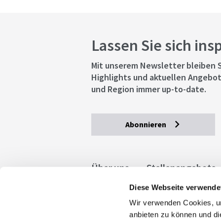
Lassen Sie sich ins
Mit unserem Newsletter bleiben S
Highlights und aktuellen Angebot
und Region immer up-to-date.
Abonnieren
Über uns
Stellenangebote
Diese Webseite verwende
Allgemeine Geschäftsbedingu
Wir verwenden Cookies, um
stuttgart.de
Barrierefreihe
anbieten zu können und di