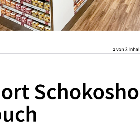
1
von 2 Inha
port Schokosh
buch