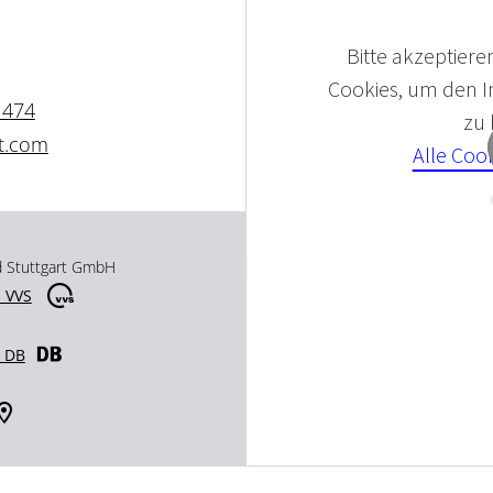
Bitte akzeptieren
Cookies, um den In
1474
zu
rt.com
Alle Coo
d Stuttgart GmbH
 VVS
r DB