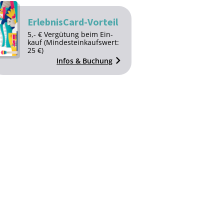
ErlebnisCard-Vorteil
5,- € Ver­gü­tung beim Ein­
kauf (Min­destein­kaufs­wert:
25 €)
Infos & Buchung