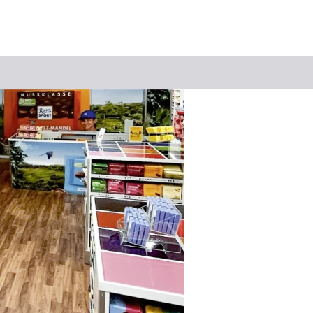
Suchbegriff
Das könnte Sie interessieren
Stadtführungen
Events & Tickets
Ausflugsziele
Erlebnisse
Wein
Radfahren
Wandern