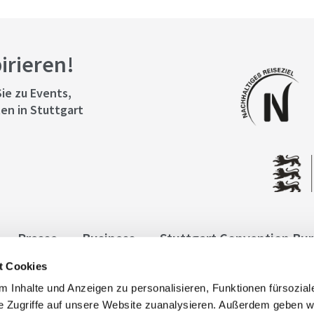
pirieren!
ie zu Events,
en in Stuttgart
Presse
Business
Stuttgart Convention Bu
t Cookies
ngen
Datenschutz
Widerruf
Kontakt
Co
 Inhalte und Anzeigen zu personalisieren, Funktionen fürsozia
it
e Zugriffe auf unsere Website zuanalysieren. Außerdem geben w