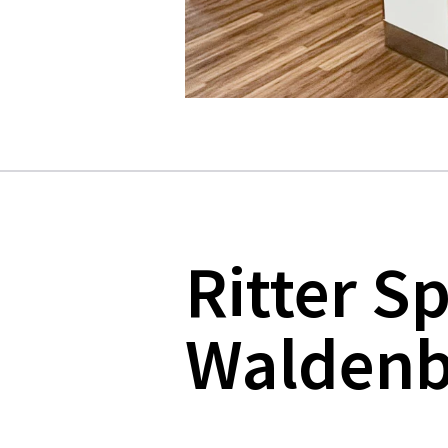
Ritter S
Walden