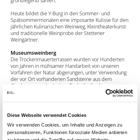
grundlegend saniert.
Heute bildet die Y-Burg in den Sommer- und
Spätsommermonaten eine imposante Kulisse für den
jährlichen Kulinarischen Weinweg, Kleintheaterkunst
und traditionelle Weinprobe der Stettener
Weingärtner.
Museumsweinberg
Die Trockenmauerterrassen wurden vor Hunderten
von Jahren in mühsamer Handarbeit von unseren
Vorfahren der Natur abgerungen, unter Verwendung
der vor Ort vorhandenen Sandsteine aus dem
Gipskeuper und mit einer Technik, die dem
Mauerbau der Inkas in der berühmten Tempelanlage
Machu Picchu in Peru vergleichbar ist.
Bei diesem so genannten Trockenmauerbau werden
exakt behauene Steine ohne Mörtel und mit einer
Diese Webseite verwendet Cookies
speziellen, über Generationen erprobten Setztechnik
zu bis zu 4 Meter hohen Mauern zusammengefügt.
Wir verwenden Cookies, um Inhalte und Anzeigen zu
An den Hängen des Remstals wurden so in den
personalisieren, Funktionen fürsoziale Medien anbieten
letzten tausend Jahren Millionen von Steinen verbaut.
zu können und die Zugriffe auf unsere Website