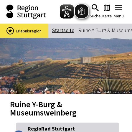
Zum Hauptinhalt springen
Zur Suche springen
Zur Hauptnavigation
Zum Footer springen
Suche
Karte
Menü
Startseite
Ruine Y-Burg & Museum
Erlebnisregion
Suchbegriff
Das könnte Sie interessieren
Stadtführungen
Events & Tickets
Ausflugsziele
Erlebnisse
© Remstal Tourismus e.V.
Wein
Radfahren
Ruine Y-Burg &
Wandern
Museumsweinberg
RegioRad Stuttgart