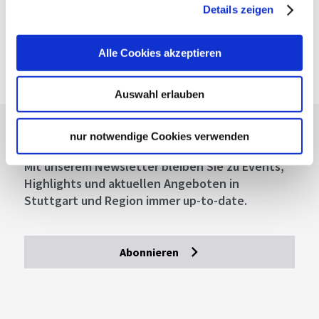
Deutsche Bahn AG
Details zeigen
Fahrplanauskunft der DB
Google Maps
Alle Cookies akzeptieren
Google Maps Route
Auswahl erlauben
Lassen Sie sich inspirieren!
nur notwendige Cookies verwenden
Mit unserem Newsletter bleiben Sie zu Events,
Highlights und aktuellen Angeboten in
Stuttgart und Region immer up-to-date.
Abonnieren