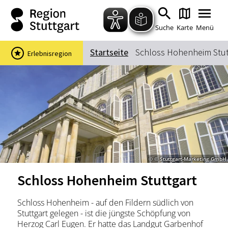
Zum Hauptinhalt springen
Zur Suche springen
Zur Hauptnavigation
Zum Footer springen
Suche
Karte
Menü
Startseite
Schloss Hohenheim Stut
Erlebnisregion
Suchbegriff
Das könnte Sie interessieren
Stadtführungen
Events & Tickets
Ausflugsziele
Erlebnisse
© © Stuttgart-Marketing GmbH
Wein
Radfahren
Schloss Hohenheim Stuttgart
Wandern
Schloss Hohenheim - auf den Fildern südlich von
Stuttgart gelegen - ist die jüngste Schöpfung von
Herzog Carl Eugen. Er hatte das Landgut Garbenhof