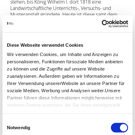
stehen, bis König Wilhelm I. dort 1818 eine
Landwirtschaftliche Unterrichts-, Versuchs- und
Musteranstalt gründete. Heute ist diese samt dem
Schloss Bestandteil der Universität Hohenheim.
Erhalten geblieben sind das Schloss Hohenheim und
der Park mit dem Botanischem Garten.
Diese Webseite verwendet Cookies
Für Gourmets: Die nahe Speisemeisterei bietet
Wir verwenden Cookies, um Inhalte und Anzeigen zu
Sterneküche für Genießer!
personalisieren, Funktionen fürsoziale Medien anbieten
zu können und die Zugriffe auf unsere Website
Lage & Kontakt
zuanalysieren. Außerdem geben wir Informationen zu
Schloss Hohenheim
Ihrer Verwendung unsererWebsite an unsere Partner für
Schloss Hohenheim 1
soziale Medien, Werbung und Analysen weiter.Unsere
70599 Stuttgart
Partner führen diese Informationen möglicherweise mit
weiteren Datenzusammen, die Sie ihnen bereitgestellt
haben oder die sie im Rahmen IhrerNutzung der Dienste
Planen Sie Ihre Anreise
gesammelt haben.
Einwilligungsauswahl
Verkehrs- und Tarifverbund Stuttgart GmbH
Impressum
|
Datenschutzerklärung
Notwendig
Fahrplanauskunft des VVS